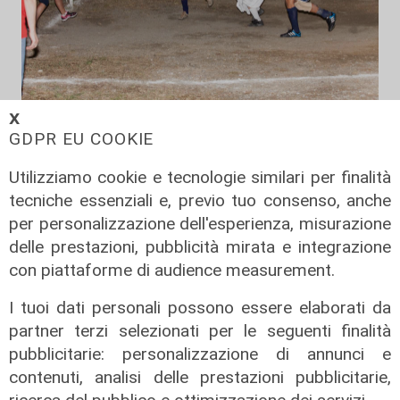
𝗫
Il derby
GDPR EU COOKIE
Mignanego: il 28 agosto la partita
dell'estate, preti e suore contro
Utilizziamo cookie e tecnologie similari per finalità
sindaci e parlamentari
tecniche essenziali e, previo tuo consenso, anche
per personalizzazione dell'esperienza, misurazione
08/08/2026
di Redazione
delle prestazioni, pubblicità mirata e integrazione
con piattaforme di audience measurement.
I tuoi dati personali possono essere elaborati da
partner terzi selezionati per le seguenti finalità
pubblicitarie: personalizzazione di annunci e
contenuti, analisi delle prestazioni pubblicitarie,