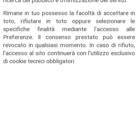
ricerca del pubblico e ottimizzazione dei servizi.
Rimane in tuo possesso la facoltà di accettare in
toto, rifiutare in toto oppure selezionare le
specifiche finalità mediante l'accesso alle
Preferenze. Il consenso prestato può essere
revocato in qualsiasi momento. In caso di rifiuto,
l'accesso al sito continuerà con l'utilizzo esclusivo
di cookie tecnici obbligatori.
L'approfondimento
Parte dal ghetto la reazione contro
degrado e malavita. Tacchini
(Centro Est) a Telenord: "Disagio
sociale avanzato"
07/08/2026