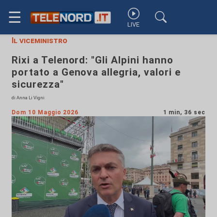
☰
LIVE
Il viceministro
Rixi a Telenord: "Gli Alpini hanno
portato a Genova allegria, valori e
sicurezza"
di Anna Li Vigni
Dom 10 Maggio 2026
1 min, 36 sec