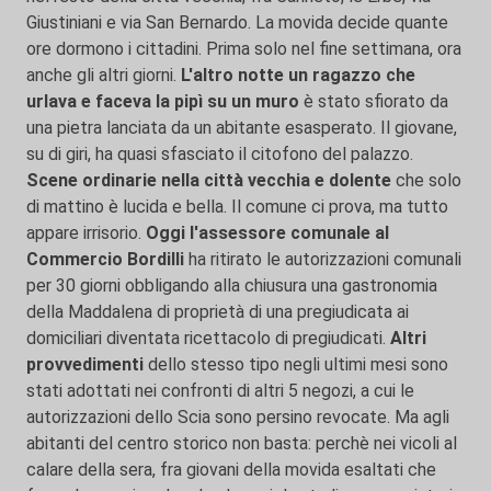
Giustiniani e via San Bernardo. La movida decide quante
ore dormono i cittadini. Prima solo nel fine settimana, ora
anche gli altri giorni.
L'altro notte un ragazzo che
urlava e faceva la pipì su un muro
è stato sfiorato da
una pietra lanciata da un abitante esasperato. Il giovane,
su di giri, ha quasi sfasciato il citofono del palazzo.
Scene ordinarie nella città vecchia e dolente
che solo
di mattino è lucida e bella. Il comune ci prova, ma tutto
appare irrisorio.
Oggi l'assessore comunale al
Commercio Bordilli
ha ritirato le autorizzazioni comunali
per 30 giorni obbligando alla chiusura una gastronomia
della Maddalena di proprietà di una pregiudicata ai
domiciliari diventata ricettacolo di pregiudicati.
Altri
provvedimenti
dello stesso tipo negli ultimi mesi sono
stati adottati nei confronti di altri 5 negozi, a cui le
autorizzazioni dello Scia sono persino revocate. Ma agli
abitanti del centro storico non basta: perchè nei vicoli al
calare della sera, fra giovani della movida esaltati che