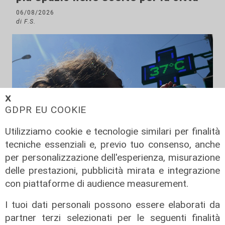
06/08/2026
di F.S.
𝗫
GDPR EU COOKIE
Utilizziamo cookie e tecnologie similari per finalità
tecniche essenziali e, previo tuo consenso, anche
per personalizzazione dell'esperienza, misurazione
delle prestazioni, pubblicità mirata e integrazione
Afa
con piattaforme di audience measurement.
Caldo in Liguria, bollino rosso anche
sabato: settimo giorno consecutivo
I tuoi dati personali possono essere elaborati da
partner terzi selezionati per le seguenti finalità
06/08/2026