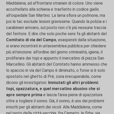
Maddalena, ad affrontarsi stranieri di colore. Uno viene
accoltellato alla schiena e trasferito in codice giallo
all'ospedale San Martino. La lama sfiora un polmone, ma
poi la tac esclude lesioni gravissime. Quando la polizia e i
carabinieri arrivano, sul posto non c'è più nessuna traccia
del feritore. E dire che solo poche sere fa gli abitanti del
Comitato di via del Campo
, esasperati dalla situazione,
si erano incontrati in un'assemblea pubblica per chiedere
più attenzione: all'ordine del giorno criminalità, igiene, il
proliferare dei topi e appunto il mercatino di piazza San
Marcellino. Gli abitanti del Comitato hanno ammesso che
lo spaccio in via del Campo è diminuito, o forse si è solo
spostato nel ghetto di Prè, zona irrecuperabile, come
dicono gli investigatori.
Immutati gli altri problemi:
topi, spazzatura, e quel mercatino abusivo che si
apre sempre prima
e lascia l'area piena di spazzatura
oltre a togliere il sonno. Già, il sonno, è uno dei problemi
irrisolti per gli abitanti dei vicoli. Alla Maddalena, come
nel resto della città vecchia, fra Canneto, le Erbe, via