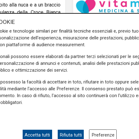
ito alla nuca e a un braccio
bulanza della Croce Bianca
ato il ferito all’ospedale
OOKIE
ti sul luogo, hanno avviato le
okie e tecnologie similari per finalità tecniche essenziali e, previo t
onalizzazione dell'esperienza, misurazione delle prestazioni, pubblic
con piattaforme di audience measurement.
 era stato seguito da almeno
a linea 36. Sceso nei pressi
sonali possono essere elaborati da partner terzi selezionati per le seg
i via Assarotti, dove è stato
personalizzazione di annunci e contenuti, analisi delle prestazioni pubbl
to più volte, perdendo sangue
blico e ottimizzazione dei servizi.
possesso la facoltà di accettare in toto, rifiutare in toto oppure sele
alità mediante l'accesso alle Preferenze. Il consenso prestato può 
 dei fatti, che ha portato a
mento. In caso di rifiuto, l'accesso al sito continuerà con l'utilizzo e
L'intervento
ne senegalese, operaio e di
obbligatori.
Incendio in appartam
onnazionali di 22 e 18 anni,
via Sapeto, residenti 
, l’uomo criticava aspramente
rifugiano sui balconi
o molto diffuso in Senegal,
Il 33enne aveva già sporto
el gruppo.
Accetta tutti
Rifiuta tutti
Preferenze