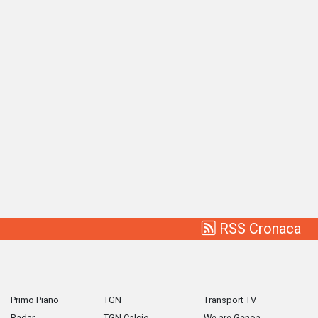
RSS Cronaca
Primo Piano
TGN
Transport TV
Radar
TGN Calcio
We are Genoa