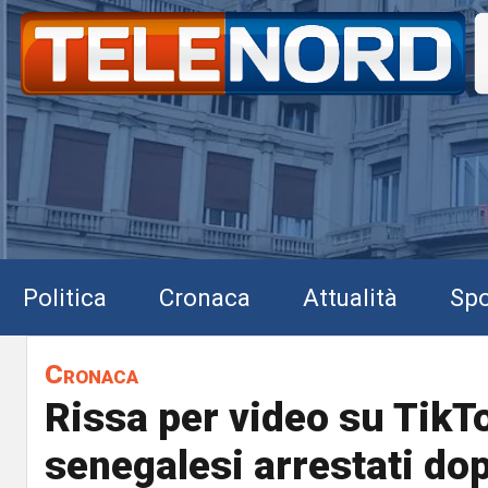
Politica
Cronaca
Attualità
Spo
Cronaca
Rissa per video su TikTo
senegalesi arrestati do