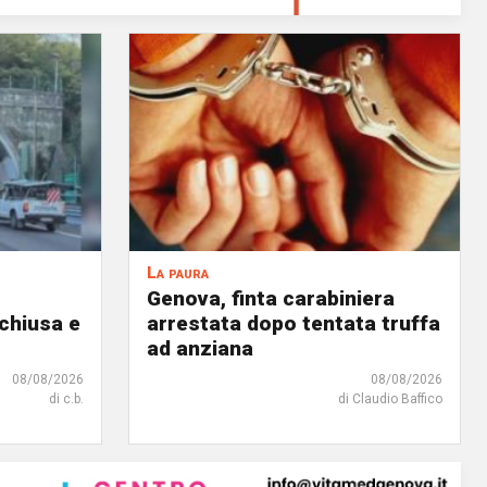
La paura
Genova, finta carabiniera
chiusa e
arrestata dopo tentata truffa
ad anziana
08/08/2026
08/08/2026
di c.b.
di Claudio Baffico