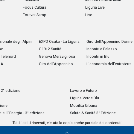
Focus Cultura
Liguria Live
Forever Samp
Live
ionale degli Alpini
EXPO Osaka - La Liguria
Giro dell'Appennino Donne
he
G19+2 Sanità
Incontri a Palazzo
Telenord
Genova Meravigliosa
Incontri in Blu
IA
Giro dell'Appennino
L'economia dell'entroterra
 2° edizione
Lavoro e Futuro
Liguria Verde Blu
zione
Mobilità Urbana
sull’Energia - 3° edizione
Salute & Sanità 3° Edizione
Tutti i diritti riservati, vietata la copia anche parziale dei contenuti