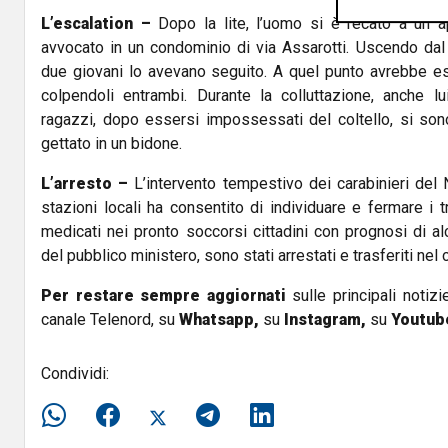
L’escalation –
Dopo la lite, l’uomo si è recato a un a
avvocato in un condominio di via Assarotti. Uscendo dal 
due giovani lo avevano seguito. A quel punto avrebbe est
colpendoli entrambi. Durante la colluttazione, anche lui
ragazzi, dopo essersi impossessati del coltello, si sono
gettato in un bidone.
L’arresto –
L’intervento tempestivo dei carabinieri del
stazioni locali ha consentito di individuare e fermare i tr
medicati nei pronto soccorsi cittadini con prognosi di al
del pubblico ministero, sono stati arrestati e trasferiti nel
Per restare sempre aggiornati
sulle principali notizi
canale Telenord, su
Whatsapp,
su
Instagram
,
su
Youtub
Condividi: