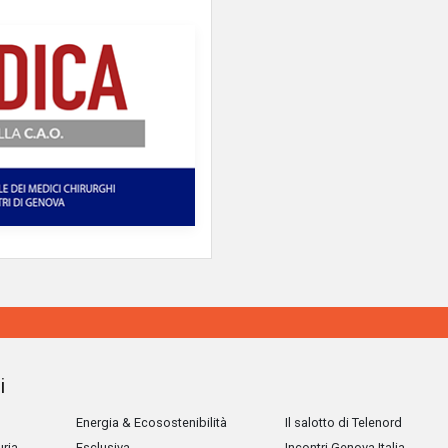
i
Energia & Ecosostenibilità
Il salotto di Telenord
uria
Esclusiva
Incontri Genova Italia