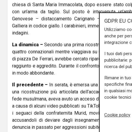
chiesa di Santa Maria Immacolata, dopo essere stato colp
con un’arma da taglio. Sul posto è intervenuta un’am
Genovese – distaccamento Carignano – che ha trasport
GDPR EU C
Galliera in codice giallo. I carabinieri, immediatamente giun
Utilizziamo co
indagini.
anche per pers
integrazione 
La dinamica –
Secondo una prima ricostruzione, il ferito
quattro connazionali mentre viaggiava su un autobus dell
I tuoi dati per
di piazza De Ferrari, avrebbe cercato riparo in un portone d
pubblicitarie: 
raggiunto e aggredito. Durante il confronto, è stato colpi
ricerca del pub
in modo abbondante.
Rimane in tuo 
specifiche fin
Il precedente –
In serata, è emersa una seconda versione
in qualsiasi mo
una ricostruzione più articolata dell’accaduto. Un 33en
cookie tecnici 
fede musulmana, aveva avuto un acceso diverbio con due c
a causa di alcuni video pubblicati su TikTok. Nei contenuti
i seguaci della confraternita Murid, movimento religios
Cookie policy
accusandoli di deviare dagli insegnamenti del Corano. 
denuncia in passato per aggressioni subite da esponenti d