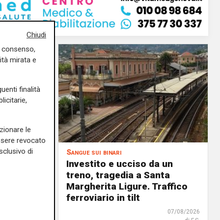
Chiudi
uo consenso,
ità mirata e
uenti finalità
icitarie,
zionare le
essere revocato
sclusivo di
Sangue sui binari
ento di
Investito e ucciso da un
si
treno, tragedia a Santa
Margherita Ligure. Traffico
ferroviario in tilt
07/08/2026
di Filippo Serio
07/08/2026