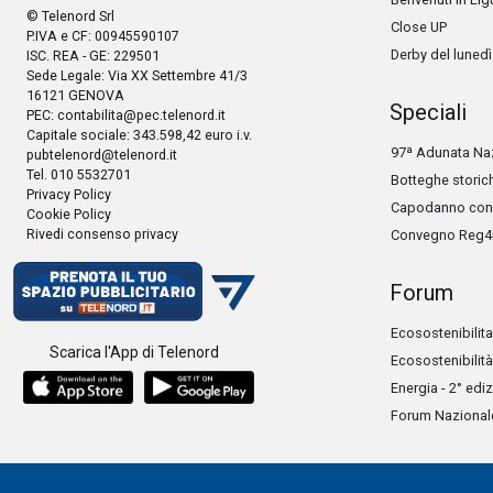
© Telenord Srl
Close UP
P.IVA e CF: 00945590107
Derby del lunedì
ISC. REA - GE: 229501
Sede Legale: Via XX Settembre 41/3
16121 GENOVA
Speciali
PEC:
contabilita@pec.telenord.it
Capitale sociale: 343.598,42 euro i.v.
97ª Adunata Naz
pubtelenord@telenord.it
Tel. 010 5532701
Botteghe storic
Privacy Policy
Capodanno con 
Cookie Policy
Rivedi consenso privacy
Convegno Reg4
Forum
Ecosostenibilita
Scarica l'App di Telenord
Ecosostenibilità
Energia - 2° edi
Forum Nazionale 