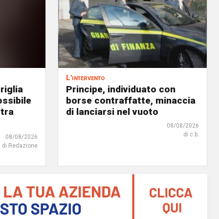
L'intervento
riglia
Principe, individuato con
ossibile
borse contraffatte, minaccia
 tra
di lanciarsi nel vuoto
08/08/2026
di c.b.
08/08/2026
di Redazione