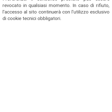
Faccia a faccia
revocato in qualsiasi momento. In caso di rifiuto,
Sicurezza a Genova, incontro a
l'accesso al sito continuerà con l'utilizzo esclusivo
Roma tra Salis e Piantedosi: piano
di cookie tecnici obbligatori.
speciale per il centro storico
06/08/2026
di F.S.