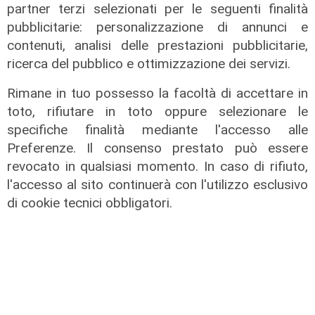
partner terzi selezionati per le seguenti finalità
pubblicitarie: personalizzazione di annunci e
contenuti, analisi delle prestazioni pubblicitarie,
ricerca del pubblico e ottimizzazione dei servizi.
Rimane in tuo possesso la facoltà di accettare in
il master
toto, rifiutare in toto oppure selezionare le
Assiterminal e ForMare il primo
specifiche finalità mediante l'accesso alle
Master per manager dei terminal
Preferenze. Il consenso prestato può essere
portuali in Italia
revocato in qualsiasi momento. In caso di rifiuto,
22/04/2026
l'accesso al sito continuerà con l'utilizzo esclusivo
di Redazione
di cookie tecnici obbligatori.