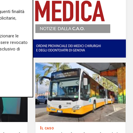
uenti finalità
icitarie,
zionare le
essere revocato
sclusivo di
Il caso