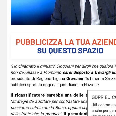
"Ho chiamato il ministro Cingolani per dirgli che qualora il
non decollasse a Piombino
sarei disposto a trovargli un
presidente di Regione Liguria
Giovanni Toti
, ieri a Sarz
pubblica riportata oggi dal quotidiano La Nazione.
Il rigassificatore sarebbe una delle soluzioni alla 
GDPR EU C
"
strategie da adottare per contrastare una crisi profonda
Utilizziamo co
possiamo calmierare la Borsa, oppure segmentare il prez
anche per pers
della fonte che la produce"
.
Il presidente Toti ha par