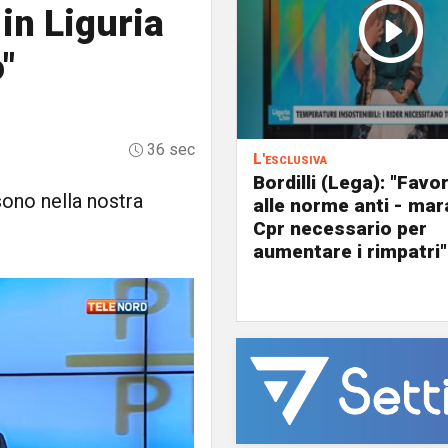
in Liguria
"
36 sec
L'esclusiva
Bordilli (Lega): "Favo
sono nella nostra
alle norme anti - mar
Cpr necessario per
aumentare i rimpatri"