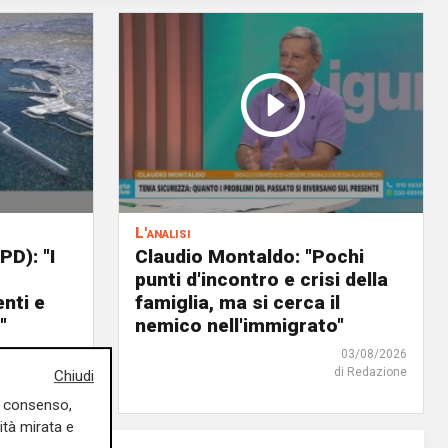
L'analisi
PD): "I
Claudio Montaldo: "Pochi
punti d'incontro e crisi della
nti e
famiglia, ma si cerca il
"
nemico nell'immigrato"
04/08/2026
03/08/2026
di Redazione
di Redazione
Chiudi
uo consenso,
ità mirata e