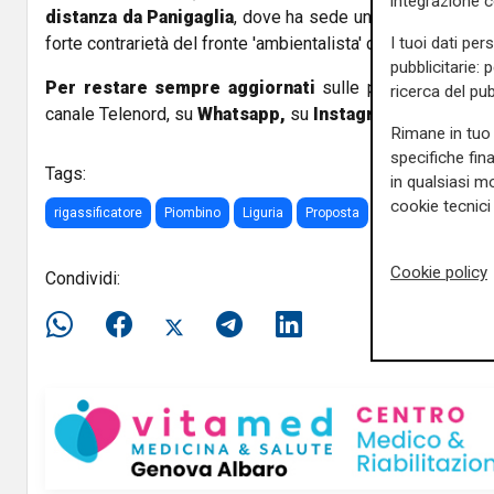
integrazione 
distanza da Panigaglia
, dove ha sede un rigassificatore
I tuoi dati per
forte contrarietà del fronte 'ambientalista' della Spezia.
pubblicitarie: 
Per restare sempre aggiornati
sulle principali notizi
ricerca del pub
canale Telenord, su
Whatsapp,
su
Instagram
,
su
Youtub
Rimane in tuo 
specifiche fin
Tags:
in qualsiasi mo
cookie tecnici 
rigassificatore
Piombino
Liguria
Proposta
toti
telefonata
Cookie policy
Condividi: