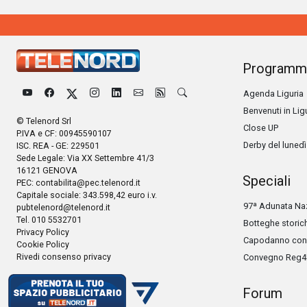
Programm
Agenda Liguria
Benvenuti in Lig
© Telenord Srl
Close UP
P.IVA e CF: 00945590107
Derby del lunedì
ISC. REA - GE: 229501
Sede Legale: Via XX Settembre 41/3
16121 GENOVA
Speciali
PEC:
contabilita@pec.telenord.it
Capitale sociale: 343.598,42 euro i.v.
97ª Adunata Naz
pubtelenord@telenord.it
Tel. 010 5532701
Botteghe storic
Privacy Policy
Capodanno con 
Cookie Policy
Rivedi consenso privacy
Convegno Reg4
Forum