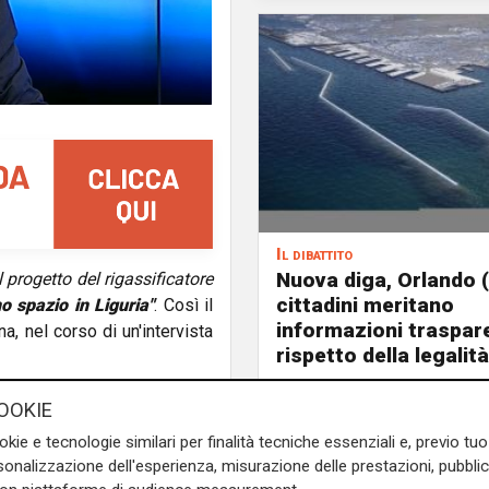
Il dibattito
Nuova diga, Orlando (
 progetto del rigassificatore
cittadini meritano
o spazio in Liguria"
. Così il
informazioni traspare
ana, nel corso di un'intervista
rispetto della legalità
crisi energetica
, una delle
OOKIE
- ha detto Toti -.
Tra queste,
okie e tecnologie similari per finalità tecniche essenziali e, previo t
zo della corrente a seconda
onalizzazione dell'esperienza, misurazione delle prestazioni, pubblic
lato a pochi chilometri di