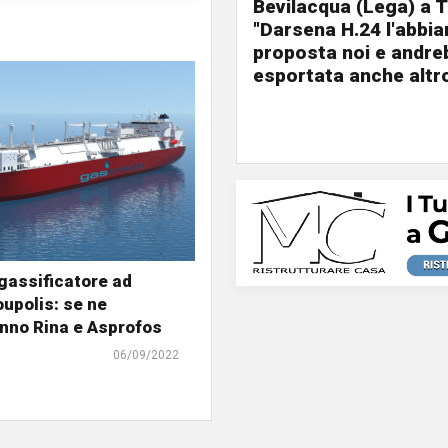
Bevilacqua (Lega) a T
"Darsena H.24 l'abbi
proposta noi e andre
esportata anche altr
igassificatore ad
upolis: se ne
nno Rina e Asprofos
06/09/2022