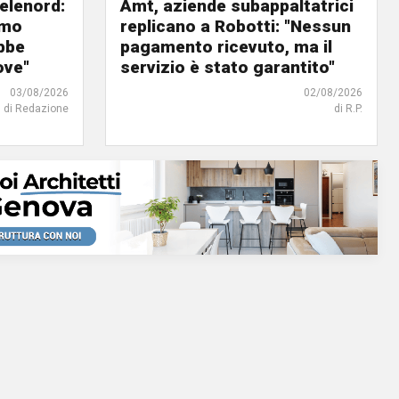
elenord:
Amt, aziende subappaltatrici
amo
replicano a Robotti: "Nessun
bbe
pagamento ricevuto, ma il
ove"
servizio è stato garantito"
03/08/2026
02/08/2026
di Redazione
di R.P.