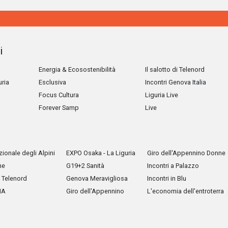
i
Energia & Ecosostenibilità
Il salotto di Telenord
uria
Esclusiva
Incontri Genova Italia
Focus Cultura
Liguria Live
Forever Samp
Live
ionale degli Alpini
EXPO Osaka - La Liguria
Giro dell'Appennino Donne
he
G19+2 Sanità
Incontri a Palazzo
Telenord
Genova Meravigliosa
Incontri in Blu
IA
Giro dell'Appennino
L'economia dell'entroterra