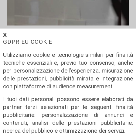
Numeri
𝗫
Erg cresce nel primo semestre:
GDPR EU COOKIE
ricavi a 409 milioni e margine
Utilizziamo cookie e tecnologie similari per finalità
operativo lordo in aumento del 9%
tecniche essenziali e, previo tuo consenso, anche
31/07/2026
per personalizzazione dell'esperienza, misurazione
di R. Eco.
delle prestazioni, pubblicità mirata e integrazione
con piattaforme di audience measurement.
I tuoi dati personali possono essere elaborati da
partner terzi selezionati per le seguenti finalità
pubblicitarie: personalizzazione di annunci e
contenuti, analisi delle prestazioni pubblicitarie,
ricerca del pubblico e ottimizzazione dei servizi.