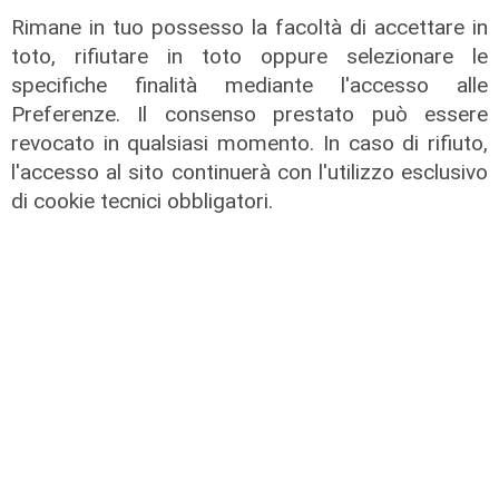
Rimane in tuo possesso la facoltà di accettare in
toto, rifiutare in toto oppure selezionare le
specifiche finalità mediante l'accesso alle
Preferenze. Il consenso prestato può essere
revocato in qualsiasi momento. In caso di rifiuto,
l'accesso al sito continuerà con l'utilizzo esclusivo
Assegnazione
di cookie tecnici obbligatori.
Tunnel subportuale, a Webuild il
maxi appalto da 803 milioni. Bucci:
"Passo che Genova attendeva da
decenni"
31/07/2026
di R.P.