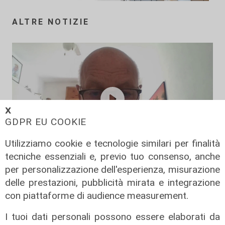
ALTRE NOTIZIE
𝗫
GDPR EU COOKIE
Utilizziamo cookie e tecnologie similari per finalità
tecniche essenziali e, previo tuo consenso, anche
La posizione
per personalizzazione dell'esperienza, misurazione
Agitazione aziende in subappalto
delle prestazioni, pubblicità mirata e integrazione
Amt: la situazione secondo il
con piattaforme di audience measurement.
vicepresidente Anav
I tuoi dati personali possono essere elaborati da
06/08/2026