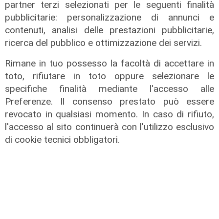
partner terzi selezionati per le seguenti finalità
pubblicitarie: personalizzazione di annunci e
contenuti, analisi delle prestazioni pubblicitarie,
ricerca del pubblico e ottimizzazione dei servizi.
Rimane in tuo possesso la facoltà di accettare in
toto, rifiutare in toto oppure selezionare le
specifiche finalità mediante l'accesso alle
Preferenze. Il consenso prestato può essere
revocato in qualsiasi momento. In caso di rifiuto,
l'accesso al sito continuerà con l'utilizzo esclusivo
Rinnovo
di cookie tecnici obbligatori.
"Non siamo solo organizzatori di
eventi": i CIV di Genova chiedono
più spazio nelle scelte per la città
06/08/2026
di F.S.