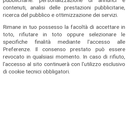
pubblicitarie: personalizzazione di annunci e
contenuti, analisi delle prestazioni pubblicitarie,
ricerca del pubblico e ottimizzazione dei servizi.
Rimane in tuo possesso la facoltà di accettare in
toto, rifiutare in toto oppure selezionare le
specifiche finalità mediante l'accesso alle
Preferenze. Il consenso prestato può essere
revocato in qualsiasi momento. In caso di rifiuto,
Il dibattito
l'accesso al sito continuerà con l'utilizzo esclusivo
Nuova diga, Orlando (PD): "I
di cookie tecnici obbligatori.
cittadini meritano informazioni
trasparenti e rispetto della legalità"
04/08/2026
di Redazione