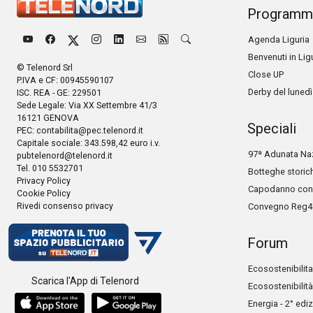
Programm
Agenda Liguria
Benvenuti in Lig
© Telenord Srl
Close UP
P.IVA e CF: 00945590107
Derby del lunedì
ISC. REA - GE: 229501
Sede Legale: Via XX Settembre 41/3
16121 GENOVA
Speciali
PEC:
contabilita@pec.telenord.it
Capitale sociale: 343.598,42 euro i.v.
97ª Adunata Naz
pubtelenord@telenord.it
Tel. 010 5532701
Botteghe storic
Privacy Policy
Capodanno con 
Cookie Policy
Rivedi consenso privacy
Convegno Reg4
Forum
Ecosostenibilita
Scarica l'App di Telenord
Ecosostenibilità
Energia - 2° edi