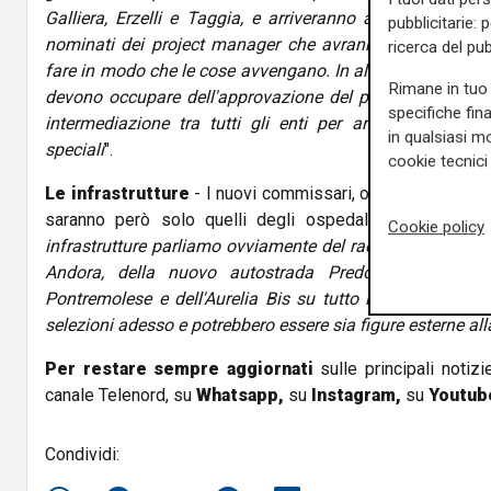
Galliera, Erzelli e Taggia, e arriveranno attraverso una
pubblicitarie: 
nominati dei project manager che avranno come unico po
ricerca del pub
fare in modo che le cose avvengano. In alcuni casi si tratta 
Rimane in tuo 
devono occupare dell'approvazione del progetto e dovra
specifiche fin
intermediazione tra tutti gli enti per arrivare al prog
in qualsiasi mo
speciali
".
cookie tecnici 
Le infrastrutture
- I nuovi commissari, o project manage
saranno però solo quelli degli ospedali in costruzion
Cookie policy
infrastrutture parliamo ovviamente del raddoppio della tra
Andora, della nuovo autostrada Predosa-Carcare-Alb
Pontremolese e dell'Aurelia Bis su tutto il territorio de
selezioni adesso e potrebbero essere sia figure esterne al
Per restare sempre aggiornati
sulle principali notizi
canale Telenord, su
Whatsapp,
su
Instagram
,
su
Youtub
Condividi: