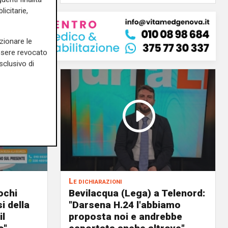
icitarie,
zionare le
essere revocato
sclusivo di
Le dichiarazioni
ochi
Bevilacqua (Lega) a Telenord:
i della
"Darsena H.24 l'abbiamo
il
proposta noi e andrebbe