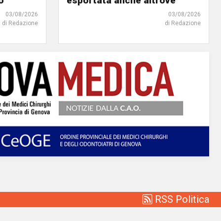
o"
esportata anche altrove"
03/08/2026
03/08/2026
di Redazione
di Redazione
RSS Politica