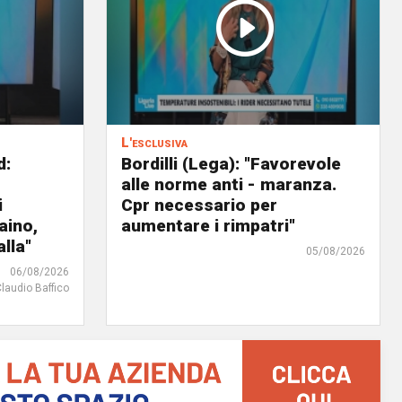
L'esclusiva
d:
Bordilli (Lega): "Favorevole
alle norme anti - maranza.
i
Cpr necessario per
aino,
aumentare i rimpatri"
lla"
05/08/2026
06/08/2026
Claudio Baffico