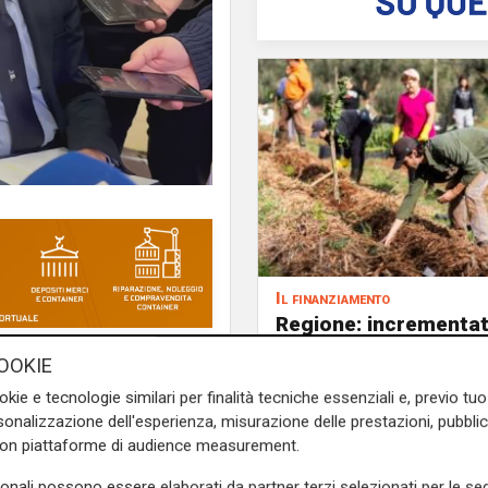
Il finanziamento
Regione: incrementat
milione il bando per
ario per l'innovazione alla
OOKIE
l'innovazione nell'agr
gitale della sanità
". Lo ha
okie e tecnologie similari per finalità tecniche essenziali e, previo t
ente Marco Bucci.
onalizzazione dell'esperienza, misurazione delle prestazioni, pubblic
con piattaforme di audience measurement.
 Bucci -
verranno effettuate
 saranno Felettino, Gaslini,
sonali possono essere elaborati da partner terzi selezionati per le seg