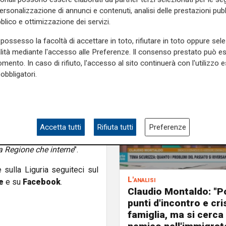
 delibera di giunta. Saranno
personalizzazione di annunci e contenuti, analisi delle prestazioni pubbl
tere particolare quello di
blico e ottimizzazione dei servizi.
di cose già fatte, in altri si
possesso la facoltà di accettare in toto, rifiutare in toto oppure sele
nno occuparsi del lavoro di
alità mediante l'accesso alle Preferenze. Il consenso prestato può 
etto. Non ci saranno poteri
mento. In caso di rifiuto, l'accesso al sito continuerà con l'utilizzo e
obbligatori.
r, che verranno nominati non
e. "
Per quanto riguarda le
tta ferroviaria tra Finale ed
enga, del raddoppio della
Accetta tutti
Rifiuta tutti
Preferenze
l Ponente. Stiamo facendo le
la Regione che interne
".
e sulla Liguria seguiteci sul
L'analisi
e
e su
Facebook
.
Claudio Montaldo: "P
punti d'incontro e cris
famiglia, ma si cerca 