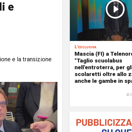
i e
L'esclusiva
Mascia (FI) a Telenor
one e la transizione
"Taglio scuolabus
nell'entroterra, per gl
scolaretti oltre allo z
anche le gambe in spa
di 