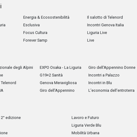
i
Energia & Ecosostenibilità
Il salotto di Telenord
uria
Esclusiva
Incontri Genova Italia
Focus Cultura
Liguria Live
Forever Samp
Live
ionale degli Alpini
EXPO Osaka - La Liguria
Giro dell'Appennino Donne
he
G19+2 Sanità
Incontri a Palazzo
Telenord
Genova Meravigliosa
Incontri in Blu
IA
Giro dell'Appennino
L'economia dell'entroterra
 2° edizione
Lavoro e Futuro
Liguria Verde Blu
zione
Mobilità Urbana