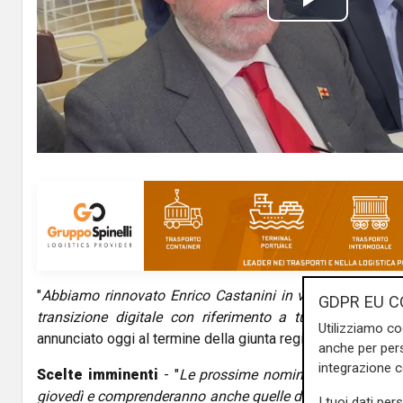
P
l
a
y
V
i
d
"
Abbiamo rinnovato Enrico Castanini in veste di commiss
e
GDPR EU C
transizione digitale con riferimento a tutta la parte di
Utilizziamo co
o
annunciato oggi al termine della giunta regionale il presid
anche per pers
integrazione 
Scelte imminenti
- "
Le prossime nomine
- ha aggiunto
giovedì e comprenderanno anche quelle degli ospedali, che
I tuoi dati per