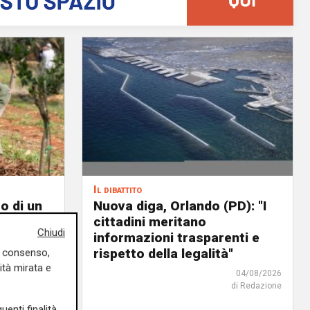
Il dibattito
o di un
Nuova diga, Orlando (PD): "I
cittadini meritano
Chiudi
icoltura
informazioni trasparenti e
rispetto della legalità"
uo consenso,
04/08/2026
ità mirata e
di Redazione
04/08/2026
di Redazione
uenti finalità