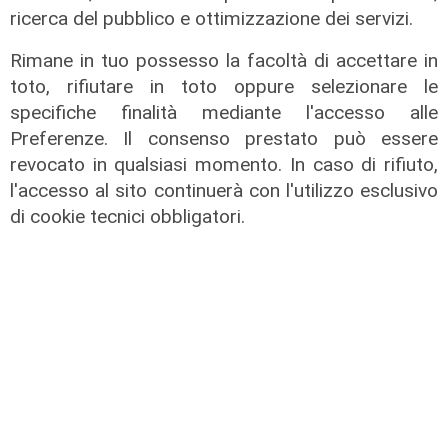
ricerca del pubblico e ottimizzazione dei servizi.
Rimane in tuo possesso la facoltà di accettare in
toto, rifiutare in toto oppure selezionare le
specifiche finalità mediante l'accesso alle
Preferenze. Il consenso prestato può essere
revocato in qualsiasi momento. In caso di rifiuto,
Il caos di destra e sinistra
l'accesso al sito continuerà con l'utilizzo esclusivo
07/02/2022
di cookie tecnici obbligatori.
La gran confusione della politica