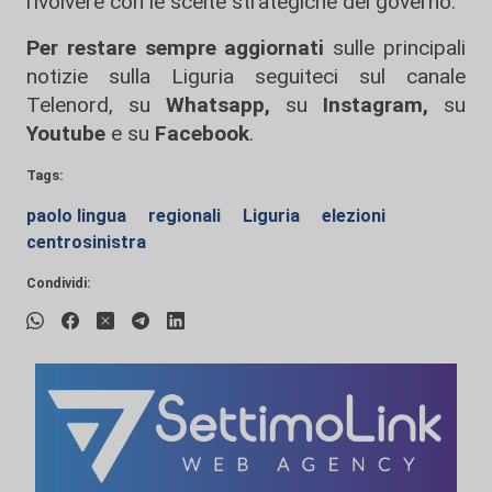
rivolvere con le scelte strategiche del governo.
Per restare sempre aggiornati
sulle principali
notizie sulla Liguria seguiteci sul canale
Telenord, su
Whatsapp,
su
Instagram
,
su
Youtube
e su
Facebook
.
Tags:
paolo lingua
regionali
Liguria
elezioni
centrosinistra
Condividi: