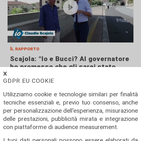
Il rapporto
Scajola: "Io e Bucci? Al governatore
ho promesso che gli sarei stato
𝗫
sempre vicino. Con il mio consiglio"
GDPR EU COOKIE
09/08/2026
di Redazione
Utilizziamo cookie e tecnologie similari per finalità
tecniche essenziali e, previo tuo consenso, anche
per personalizzazione dell'esperienza, misurazione
delle prestazioni, pubblicità mirata e integrazione
con piattaforme di audience measurement.
I tuoi dati personali possono essere elaborati da