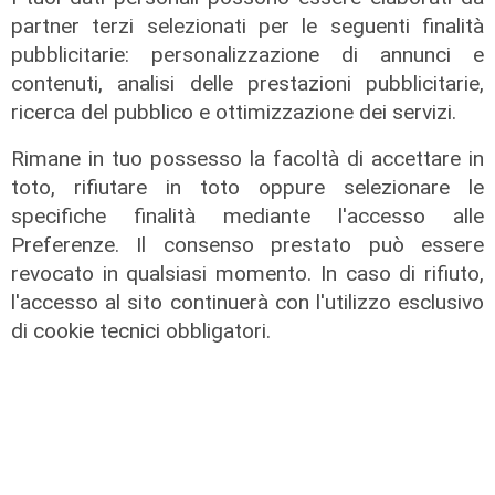
partner terzi selezionati per le seguenti finalità
pubblicitarie: personalizzazione di annunci e
contenuti, analisi delle prestazioni pubblicitarie,
ricerca del pubblico e ottimizzazione dei servizi.
Le dichiarazioni
Sicurezza a Genova: il SIAP auspica
Rimane in tuo possesso la facoltà di accettare in
che l’incontro tra il Ministro
toto, rifiutare in toto oppure selezionare le
Piantedosi e la Sindaca Salis riporti
specifiche finalità mediante l'accesso alle
il tema nell’alveo corretto dei Patti
Preferenze. Il consenso prestato può essere
per la
revocato in qualsiasi momento. In caso di rifiuto,
08/08/2026
l'accesso al sito continuerà con l'utilizzo esclusivo
di Redazione
di cookie tecnici obbligatori.