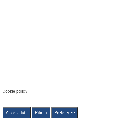
© Telenord Srl
P.IVA e CF: 00945590107 - ISC. REA - GE: 229501
Sede Legale: Via XX Settembre 41/3, 16121 GENOVA
PEC: contabilita@pec.telenord.it
Capitale sociale: 343.598,42 euro i.v.
Tutti i diritti riservati, vietata la copia anche parziale
dei contenuti
pubtelenord@telenord.it
Tel. 010 55 32 701
Informativa della privacy
|
Gestisci consenso
Cookie policy
Accetta tutti
Rifiuta
Preferenze