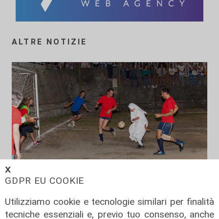
ALTRE NOTIZIE
𝗫
GDPR EU COOKIE
Utilizziamo cookie e tecnologie similari per finalità
Il derby
tecniche essenziali e, previo tuo consenso, anche
Mignanego: il 28 agosto la partita