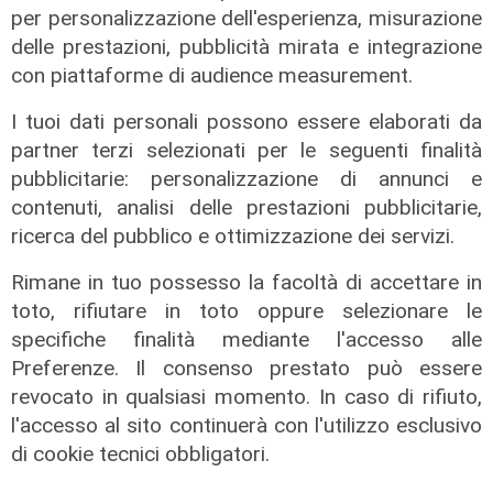
per personalizzazione dell'esperienza, misurazione
dell'estate, preti e suore contro
delle prestazioni, pubblicità mirata e integrazione
sindaci e parlamentari
con piattaforme di audience measurement.
08/08/2026
di Redazione
I tuoi dati personali possono essere elaborati da
partner terzi selezionati per le seguenti finalità
pubblicitarie: personalizzazione di annunci e
contenuti, analisi delle prestazioni pubblicitarie,
ricerca del pubblico e ottimizzazione dei servizi.
Rimane in tuo possesso la facoltà di accettare in
toto, rifiutare in toto oppure selezionare le
specifiche finalità mediante l'accesso alle
Preferenze. Il consenso prestato può essere
revocato in qualsiasi momento. In caso di rifiuto,
L'approfondimento
l'accesso al sito continuerà con l'utilizzo esclusivo
Parte dal ghetto la reazione contro
di cookie tecnici obbligatori.
degrado e malavita. Tacchini
(Centro Est) a Telenord: "Disagio