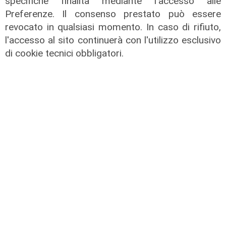
specifiche finalità mediante l'accesso alle
Preferenze. Il consenso prestato può essere
Il caos di destra e sinistra
revocato in qualsiasi momento. In caso di rifiuto,
l'accesso al sito continuerà con l'utilizzo esclusivo
07/02/2022
di cookie tecnici obbligatori.
La gran confusione della politica
04/02/2022