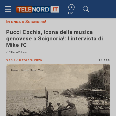
☰
LIVE
In onda a Scignoria!
Pucci Cochis, icona della musica
genovese a Scignoria!: l'intervista di
Mike fC
di Gilberto Volpara
Ven 17 Ottobre 2025
15 sec