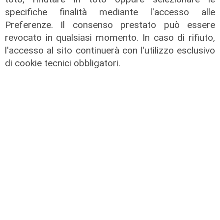
di Redazione
specifiche finalità mediante l'accesso alle
Preferenze. Il consenso prestato può essere
revocato in qualsiasi momento. In caso di rifiuto,
l'accesso al sito continuerà con l'utilizzo esclusivo
di cookie tecnici obbligatori.
Le novità
Ass. Viscogliosi a Telenord: "A
Puntavagno un'area cani al posto di
Mondobimbo 2. La pizzeria verrà
abbattuta, ampia area si affaccerà
su skate park"
05/08/2026