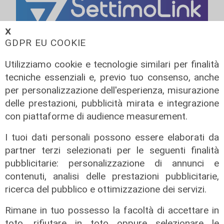
𝗫
GDPR EU COOKIE
Utilizziamo cookie e tecnologie similari per finalità
tecniche essenziali e, previo tuo consenso, anche
per personalizzazione dell'esperienza, misurazione
delle prestazioni, pubblicità mirata e integrazione
con piattaforme di audience measurement.
I tuoi dati personali possono essere elaborati da
partner terzi selezionati per le seguenti finalità
pubblicitarie: personalizzazione di annunci e
contenuti, analisi delle prestazioni pubblicitarie,
IRE, insediato il nuovo Consiglio di
ricerca del pubblico e ottimizzazione dei servizi.
Amministrazione: il presidente è
Giovanni Calisi
Rimane in tuo possesso la facoltà di accettare in
06/08/2026
toto, rifiutare in toto oppure selezionare le