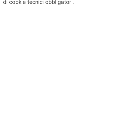
di cookie tecnici obbligatori.
Numeri
Genova Industrie Navali: 22 milioni
di utile, riconferma per Garrè
31/07/2026
di R.C.