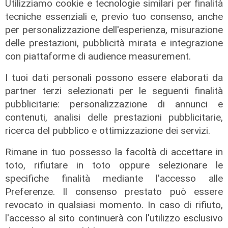
Utilizziamo cookie e tecnologie similari per finalità
tecniche essenziali e, previo tuo consenso, anche
per personalizzazione dell'esperienza, misurazione
delle prestazioni, pubblicità mirata e integrazione
con piattaforme di audience measurement.
I tuoi dati personali possono essere elaborati da
Intervento
partner terzi selezionati per le seguenti finalità
Ex Ilva, Palombo (rsu Fiom Cgil) a
pubblicitarie: personalizzazione di annunci e
Telenord: "Cornigliano strategica,
contenuti, analisi delle prestazioni pubblicitarie,
basta sciacallaggio sulle aree"
ricerca del pubblico e ottimizzazione dei servizi.
31/07/2026
Rimane in tuo possesso la facoltà di accettare in
di Stefano Rissetto
toto, rifiutare in toto oppure selezionare le
specifiche finalità mediante l'accesso alle
Preferenze. Il consenso prestato può essere
revocato in qualsiasi momento. In caso di rifiuto,
l'accesso al sito continuerà con l'utilizzo esclusivo