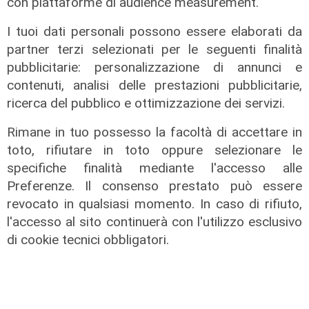
con piattaforme di audience measurement.
I tuoi dati personali possono essere elaborati da
partner terzi selezionati per le seguenti finalità
pubblicitarie: personalizzazione di annunci e
contenuti, analisi delle prestazioni pubblicitarie,
ricerca del pubblico e ottimizzazione dei servizi.
Rimane in tuo possesso la facoltà di accettare in
L'analisi
toto, rifiutare in toto oppure selezionare le
Claudio Montaldo: "Pochi punti
specifiche finalità mediante l'accesso alle
d'incontro e crisi della famiglia, ma
Preferenze. Il consenso prestato può essere
si cerca il nemico nell'immigrato"
revocato in qualsiasi momento. In caso di rifiuto,
l'accesso al sito continuerà con l'utilizzo esclusivo
03/08/2026
di Redazione
di cookie tecnici obbligatori.