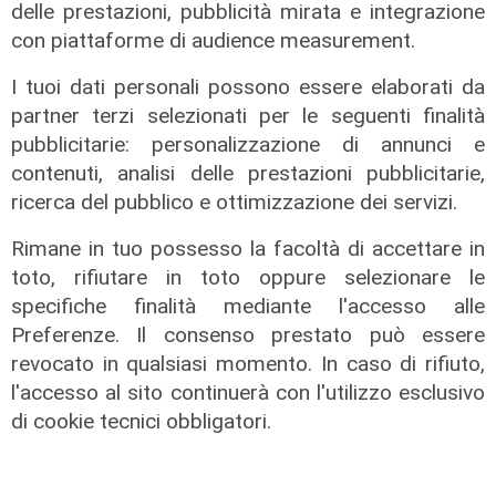
delle prestazioni, pubblicità mirata e integrazione
con piattaforme di audience measurement.
I tuoi dati personali possono essere elaborati da
partner terzi selezionati per le seguenti finalità
pubblicitarie: personalizzazione di annunci e
contenuti, analisi delle prestazioni pubblicitarie,
ricerca del pubblico e ottimizzazione dei servizi.
Rimane in tuo possesso la facoltà di accettare in
toto, rifiutare in toto oppure selezionare le
specifiche finalità mediante l'accesso alle
Preferenze. Il consenso prestato può essere
Rinnovo
revocato in qualsiasi momento. In caso di rifiuto,
"Non siamo solo organizzatori di
l'accesso al sito continuerà con l'utilizzo esclusivo
eventi": i CIV di Genova chiedono
di cookie tecnici obbligatori.
più spazio nelle scelte per la città
06/08/2026