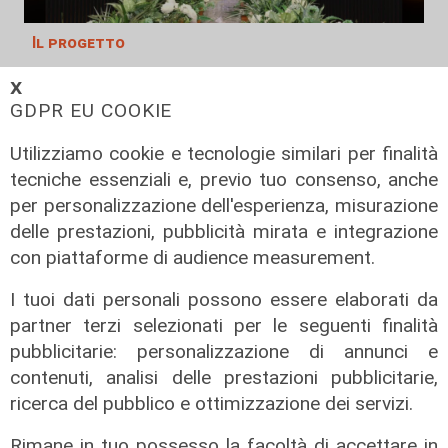
Il progetto
Egitto, Alstom alla guida di un
𝗫
consorzio firma contratti da 690
GDPR EU COOKIE
milioni
Utilizziamo cookie e tecnologie similari per finalità
18/06/2026
di Redazione
tecniche essenziali e, previo tuo consenso, anche
per personalizzazione dell'esperienza, misurazione
delle prestazioni, pubblicità mirata e integrazione
con piattaforme di audience measurement.
I tuoi dati personali possono essere elaborati da
partner terzi selezionati per le seguenti finalità
pubblicitarie: personalizzazione di annunci e
contenuti, analisi delle prestazioni pubblicitarie,
ricerca del pubblico e ottimizzazione dei servizi.
Rimane in tuo possesso la facoltà di accettare in