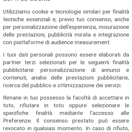
Spettacolo di luce
Utilizziamo cookie e tecnologie similari per finalità
In migliaia a Camogli per la Stella
tecniche essenziali e, previo tuo consenso, anche
Maris: spiaggia piena per la posa dei
per personalizzazione dell'esperienza, misurazione
lumini
delle prestazioni, pubblicità mirata e integrazione
con piattaforme di audience measurement.
03/08/2026
di r.c.
I tuoi dati personali possono essere elaborati da
partner terzi selezionati per le seguenti finalità
pubblicitarie: personalizzazione di annunci e
contenuti, analisi delle prestazioni pubblicitarie,
ricerca del pubblico e ottimizzazione dei servizi.
Rimane in tuo possesso la facoltà di accettare in
toto, rifiutare in toto oppure selezionare le
specifiche finalità mediante l'accesso alle
Preferenze. Il consenso prestato può essere
revocato in qualsiasi momento. In caso di rifiuto,