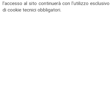
l'accesso al sito continuerà con l'utilizzo esclusivo
L'artista
di cookie tecnici obbligatori.
GOG, Notturni en plein air, il 6
agosto a Palazzo Ducale il recital di
Dmitry Yudin: un viaggio tra Bach,
Poulenc, Griffes e Liszt
02/08/2026
di steris