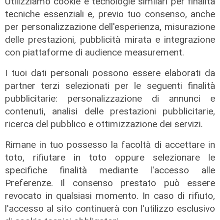
Utilizziamo cookie e tecnologie similari per finalità
tecniche essenziali e, previo tuo consenso, anche
per personalizzazione dell'esperienza, misurazione
L'esclusiva
delle prestazioni, pubblicità mirata e integrazione
Mascia (FI) a Telenord: "Taglio
con piattaforme di audience measurement.
scuolabus nell'entroterra, per gli
scolaretti oltre allo zaino, anche le
I tuoi dati personali possono essere elaborati da
gambe in spalla"
partner terzi selezionati per le seguenti finalità
pubblicitarie: personalizzazione di annunci e
06/08/2026
di Claudio Baffico
contenuti, analisi delle prestazioni pubblicitarie,
ricerca del pubblico e ottimizzazione dei servizi.
Rimane in tuo possesso la facoltà di accettare in
toto, rifiutare in toto oppure selezionare le
specifiche finalità mediante l'accesso alle
Preferenze. Il consenso prestato può essere
revocato in qualsiasi momento. In caso di rifiuto,
l'accesso al sito continuerà con l'utilizzo esclusivo