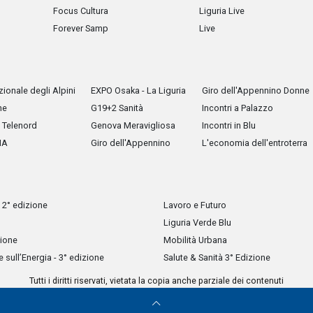
Focus Cultura
Liguria Live
Forever Samp
Live
ionale degli Alpini
EXPO Osaka - La Liguria
Giro dell'Appennino Donne
he
G19+2 Sanità
Incontri a Palazzo
Telenord
Genova Meravigliosa
Incontri in Blu
IA
Giro dell'Appennino
L'economia dell'entroterra
 2° edizione
Lavoro e Futuro
Liguria Verde Blu
zione
Mobilità Urbana
sull’Energia - 3° edizione
Salute & Sanità 3° Edizione
Tutti i diritti riservati, vietata la copia anche parziale dei contenuti