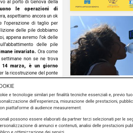
ivo al porto di Genova della
guono le operazioni di
era, aspettiamo ancora un ok
 l'operazione di taglio per
olizione delle pile dobbiamo
Poi, appena avremo l'ok delle
l'abbattimento delle pile
imane invariato.
Ora come
e settimane non se ne trova
l 14 marzo, è un giorno
r la ricostruzione del ponte
crollo del viadotto sul
Afa
OOKIE
ttime abbiamo costruito un
Caldo in Liguria, boll
 vogliamo fare nelle aree di
anche sabato: settim
okie e tecnologie similari per finalità tecniche essenziali e, previo t
consecutivo
onalizzazione dell'esperienza, misurazione delle prestazioni, pubblic
 avremo il memoriale, in cui
con piattaforme di audience measurement.
 nostro modo di ricordare le
sonali possono essere elaborati da partner terzi selezionati per le seg
e sulla Liguria seguiteci sul
personalizzazione di annunci e contenuti, analisi delle prestazioni pubbl
e
e su
Facebook
.
blico e ottimizzazione dei servizi.