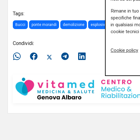
Rimane in tuo 
Tags:
specifiche fin
in qualsiasi mo
Bucci
ponte morandi
demolizione
esplosivo
cookie tecnici 
Condividi:
Cookie policy