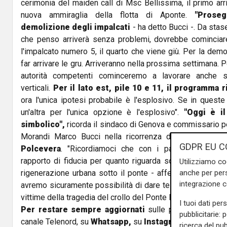
cerimonia del maiden call di Msc Bellissima, il primo arr
nuova ammiraglia della flotta di Aponte.
"Prose
demolizione degli impalcati
- ha detto Bucci -. Da stas
che penso arriverà senza problemi, dovrebbe cominciare
l'impalcato numero 5, il quarto che viene giù. Per la dem
far arrivare le gru. Arriveranno nella prossima settimana. 
autorità competenti cominceremo a lavorare anche sul
verticali.
Per il lato est, pile 10 e 11, il programma r
ora l'unica ipotesi probabile è l'esplosivo. Se in quest
un'altra per l'unica opzione è l'esplosivo".
"Oggi è i
simbolico",
ricorda il sindaco di Genova e commissario pe
Morandi Marco Bucci nella ricorrenza dei
7 mesi dal 
GDPR EU C
Polcevera
. "Ricordiamoci che con i parenti delle vi
rapporto di fiducia per quanto riguarda soprattutto cosa
Utilizziamo co
anche per pers
rigenerazione urbana sotto il ponte - afferma -. Quindi lì
integrazione 
avremo sicuramente possibilità di dare testimonianza del
vittime della tragedia del crollo del Ponte Morandi".
I tuoi dati per
Per restare sempre aggiornati
sulle principali notizi
pubblicitarie: 
canale Telenord, su
Whatsapp,
su
Instagram
,
su
Youtub
ricerca del pub