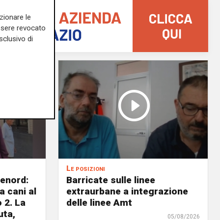
zionare le
essere revocato
sclusivo di
Le posizioni
lenord:
Barricate sulle linee
 cani al
extraurbane a integrazione
 2. La
delle linee Amt
uta,
05/08/2026