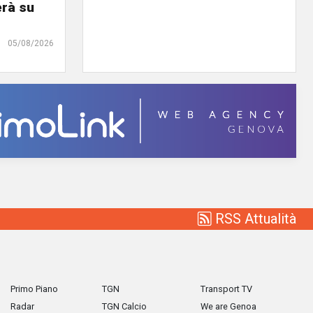
erà su
05/08/2026
RSS Attualità
Primo Piano
TGN
Transport TV
Radar
TGN Calcio
We are Genoa