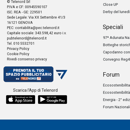
© Telenord Srl
Close UP
P.IVA e CF: 00945590107
Derby del lunedì
ISC. REA - GE: 229501
Sede Legale: Via XX Settembre 41/3
16121 GENOVA
Speciali
PEC:
contabilita@pec.telenord.it
Capitale sociale: 343.598,42 euro i.v.
97ª Adunata Naz
pubtelenord@telenord.it
Tel. 010 5532701
Botteghe storic
Privacy Policy
Capodanno con 
Cookie Policy
Rivedi consenso privacy
Convegno Reg4
Forum
Ecosostenibilita
Scarica l'App di Telenord
Ecosostenibilità
Energia - 2° edi
Forum Nazionale 