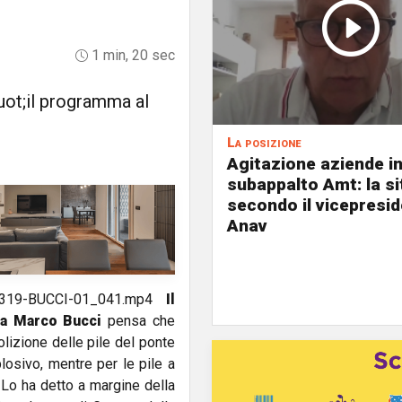
1 min, 20 sec
uot;il programma al
La posizione
Agitazione aziende i
subappalto Amt: la s
secondo il vicepresi
Anav
/140319-BUCCI-01_041.mp4
Il
ova Marco Bucci
pensa che
lizione delle pile del ponte
losivo, mentre per le pile a
. Lo ha detto a margine della