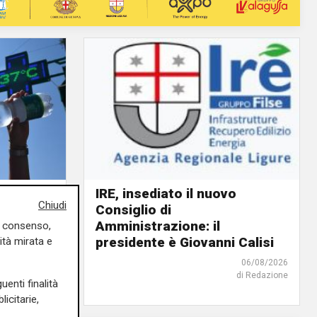
IRE, insediato il nuovo
Chiudi
Consiglio di
ino rosso
Amministrazione: il
o giorno
uo consenso,
presidente è Giovanni Calisi
ità mirata e
06/08/2026
06/08/2026
di Redazione
di F.S.
uenti finalità
icitarie,