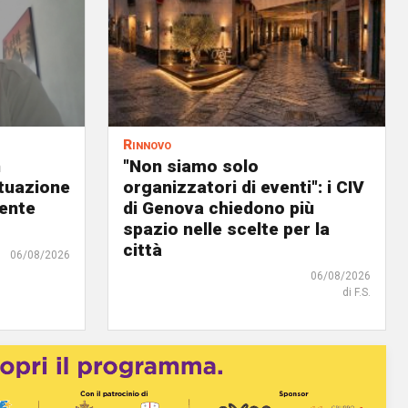
Rinnovo
n
"Non siamo solo
ituazione
organizzatori di eventi": i CIV
dente
di Genova chiedono più
spazio nelle scelte per la
città
06/08/2026
06/08/2026
di F.S.