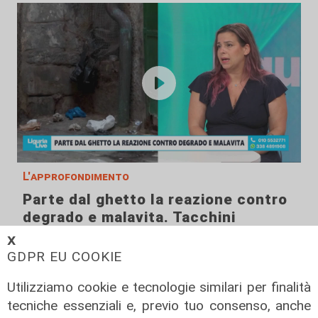
L'approfondimento
Parte dal ghetto la reazione contro
degrado e malavita. Tacchini
(Centro Est) a Telenord: "Disagio
𝗫
sociale avanzato"
GDPR EU COOKIE
07/08/2026
Utilizziamo cookie e tecnologie similari per finalità
tecniche essenziali e, previo tuo consenso, anche