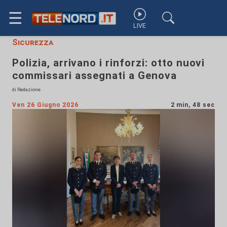
☰
LIVE
Sicurezza
Polizia, arrivano i rinforzi: otto nuovi
commissari assegnati a Genova
di Redazione
Ven 26 Giugno 2026
2 min, 48 sec