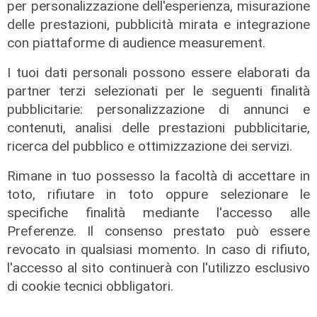
per personalizzazione dell'esperienza, misurazione
delle prestazioni, pubblicità mirata e integrazione
con piattaforme di audience measurement.
I tuoi dati personali possono essere elaborati da
partner terzi selezionati per le seguenti finalità
pubblicitarie: personalizzazione di annunci e
contenuti, analisi delle prestazioni pubblicitarie,
ricerca del pubblico e ottimizzazione dei servizi.
L'esclusiva
Vassallo (consigliere delega
Rimane in tuo possesso la facoltà di accettare in
Vallate) a Telenord: "Riapertura di
toto, rifiutare in toto oppure selezionare le
via Lepanto ottima notizia per
specifiche finalità mediante l'accesso alle
ridurre il traffico in Valpolcevera"
Preferenze. Il consenso prestato può essere
07/08/2026
revocato in qualsiasi momento. In caso di rifiuto,
l'accesso al sito continuerà con l'utilizzo esclusivo
di cookie tecnici obbligatori.