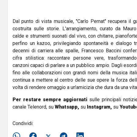
Dal punto di vista musicale, "Carlo Pernat" recupera il 
costruita sulle storie. L'arrangiamento, curato da Mauro
calde e strumenti suonati dal vivo, con chitarre, pianofort
perfino un kazoo, privilegiando spontaneità e dialogo tr
decenni di carriera alle spalle, Francesco Baccini confe
cifra stilistica: raccontare persone vere, trasformand
canzoni capaci di parlare a un pubblico ampio. Dagli esord
fino alle collaborazioni con grandi nomi della musica ital
continua a mettere al centro delle sue opere la forza del
volta di rendere omaggio a un'amicizia che dura da una vita
Per restare sempre aggiornati
sulle principali notizi
canale Telenord, su
Whatsapp,
su
Instagram
,
su
Youtub
Condividi: