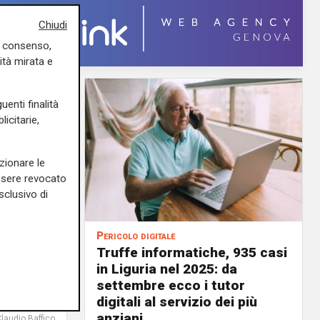
Chiudi
uo consenso,
ità mirata e
uenti finalità
icitarie,
zionare le
essere revocato
sclusivo di
Pericolo digitale
potesi
Truffe informatiche, 935 casi
o di una
in Liguria nel 2025: da
settembre ecco i tutor
digitali al servizio dei più
05/08/2026
anziani
Claudio Baffico