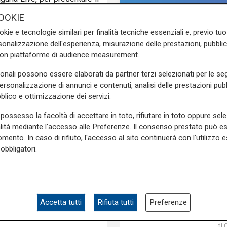
OOKIE
okie e tecnologie similari per finalità tecniche essenziali e, previo t
onalizzazione dell'esperienza, misurazione delle prestazioni, pubblic
 del Motomondiale e manager
con piattaforme di audience measurement.
più grandi piloti italiani. Ma
sonali possono essere elaborati da partner terzi selezionati per le seg
ntro c'è l'amico di sempre,
personalizzazione di annunci e contenuti, analisi delle prestazioni pubbl
vanti al Bar Lino di piazza
blico e ottimizzazione dei servizi.
cantautore sceglie così di
issuto seguendo il proprio
possesso la facoltà di accettare in toto, rifiutare in toto oppure sele
incero che diventa anche il
alità mediante l'accesso alle Preferenze. Il consenso prestato può 
 gli anni Settanta e Ottanta.
mento. In caso di rifiuto, l'accesso al sito continuerà con l'utilizzo e
ngono alla memoria di molti
obbligatori.
io, le motociclette, le estati
Gli sviluppi
aese in piena trasformazione.
Ex Ilva: si rafforza l'i
llettivo, capace di evocare
della discesa in camp
ha accolto con entusiasmo il
cordata italiana
Accetta tutti
Rifiuta tutti
Preferenze
si e della generazione a cui
di 