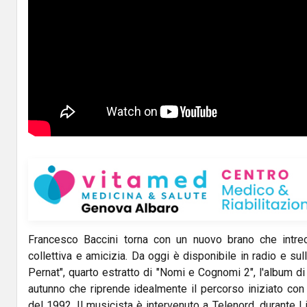
Francesco Baccini torna con un nuovo brano che intrec
collettiva e amicizia. Da oggi è disponibile in radio e sull
Pernat", quarto estratto di "Nomi e Cognomi 2", l'album di 
autunno che riprende idealmente il percorso iniziato co
del 1992. Il musicista è intervenuto a Telenord, durante Li