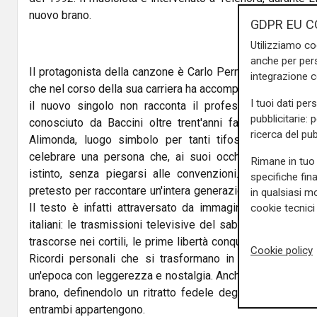
nuovo brano.
GDPR EU C
Utilizziamo co
anche per pers
Il protagonista della canzone è Carlo Pernat, volto noto
integrazione 
che nel corso della sua carriera ha accompagnato alcuni dei 
I tuoi dati per
il nuovo singolo non racconta il professionista: al ce
pubblicitarie: 
conosciuto da Baccini oltre trent'anni fa a Genova, da
ricerca del pub
Alimonda, luogo simbolo per tanti tifosi rossoblù. Il 
celebrare una persona che, ai suoi occhi, ha sempre v
Rimane in tuo 
istinto, senza piegarsi alle convenzioni. Un ritratto s
specifiche fin
pretesto per raccontare un'intera generazione cresciuta tra
in qualsiasi mo
Il testo è infatti attraversato da immagini che apparte
cookie tecnici 
italiani: le trasmissioni televisive del sabato sera, il calc
trascorse nei cortili, le prime libertà conquistate e un P
Cookie policy
Ricordi personali che si trasformano in un racconto co
un'epoca con leggerezza e nostalgia. Anche Carlo Pernat 
brano, definendolo un ritratto fedele degli anni condivi
entrambi appartengono.