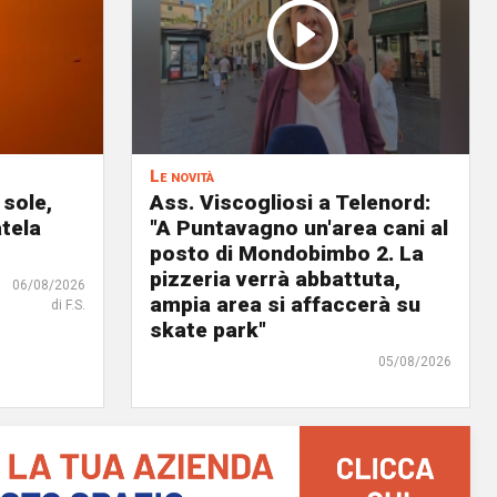
Le novità
 sole,
Ass. Viscogliosi a Telenord:
atela
"A Puntavagno un'area cani al
posto di Mondobimbo 2. La
pizzeria verrà abbattuta,
06/08/2026
ampia area si affaccerà su
di F.S.
skate park"
05/08/2026