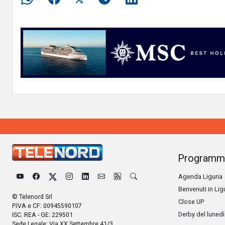
Programm
Agenda Liguria
Benvenuti in Lig
© Telenord Srl
Close UP
P.IVA e CF: 00945590107
Derby del lunedì
ISC. REA - GE: 229501
Sede Legale: Via XX Settembre 41/3