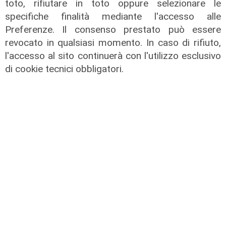
toto, rifiutare in toto oppure selezionare le
specifiche finalità mediante l'accesso alle
Preferenze. Il consenso prestato può essere
revocato in qualsiasi momento. In caso di rifiuto,
l'accesso al sito continuerà con l'utilizzo esclusivo
di cookie tecnici obbligatori.
L'approfondimento
Parte dal ghetto la reazione contro
degrado e malavita. Tacchini
(Centro Est) a Telenord: "Disagio
sociale avanzato"
07/08/2026