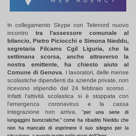
In collegamento Skype con Telenord nuovo
incontro
tra l’assessore comunale al
bilancio
, Pietro Piciocchi e Simona Nieddu,
segretaria Filcams Cgil Liguria, che la
settimana scors
a
, anche attraverso la
nostra emittente, ha chiesto aiuto al
Comune
di Genova
. I lavoratori, delle mense
scolastiche dipendenti da aziende private, non
ricevono stipendio dal 24 febbraio scorso .
Infatti l'attività scolastica si è stoppata con
l'emergenza coronavirus e la cassa
integrazione non arriva, “
per una serie di
lungaggini burocratiche,” come ha ribadito Nieddu che
non
ha
mancato di esprimere il s
u
o sdegno per la
si
tuazione, a questo punto nelle mani dell’Inps.