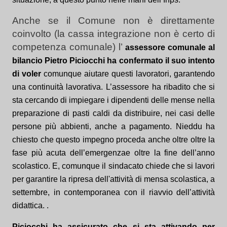
Anche se il Comune non è direttamente
coinvolto (la cassa integrazione non è certo di
competenza comunale) l’
assessore comunale al
bilancio Pietro Piciocchi
ha confermato il suo intento
di voler
comunque
aiutare
questi lavoratori,
garantendo
una continuità lavorativa.
L’assessore ha ribadito che si
sta cercando di impiegare i dipendenti delle mense nella
preparazione di pasti caldi da distribuire,
nei casi delle
persone più abbienti, anche a pagamento.
Nieddu ha
chiesto che questo impegno proceda anche oltre
oltre la
fase più acuta dell’emergenza
e oltre
la fine dell’anno
scolastico
. E, comunque il sindacato chiede che si lavori
per garantire la rip
r
esa dell'attività di mensa scolastica, a
settembre,
in contemporanea con il riavvio dell’attività
didattica.
.
Piciocchi ha assicurato che si sta attivando per