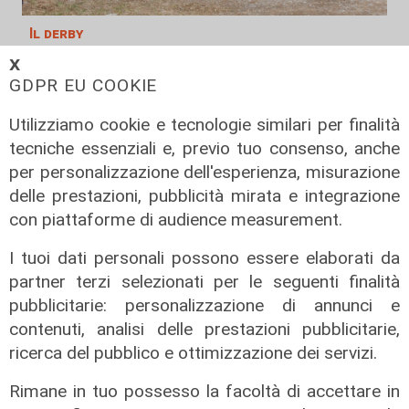
Il derby
Mignanego: il 28 agosto la partita
𝗫
GDPR EU COOKIE
dell'estate, preti e suore contro
sindaci e parlamentari
Utilizziamo cookie e tecnologie similari per finalità
08/08/2026
tecniche essenziali e, previo tuo consenso, anche
di Redazione
per personalizzazione dell'esperienza, misurazione
delle prestazioni, pubblicità mirata e integrazione
con piattaforme di audience measurement.
I tuoi dati personali possono essere elaborati da
partner terzi selezionati per le seguenti finalità
pubblicitarie: personalizzazione di annunci e
contenuti, analisi delle prestazioni pubblicitarie,
ricerca del pubblico e ottimizzazione dei servizi.
Rimane in tuo possesso la facoltà di accettare in