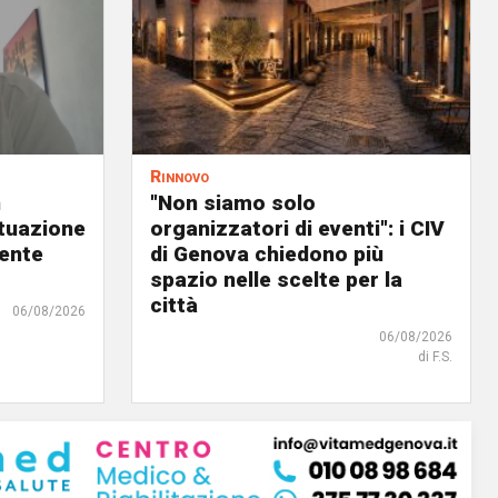
Rinnovo
n
"Non siamo solo
ituazione
organizzatori di eventi": i CIV
dente
di Genova chiedono più
spazio nelle scelte per la
città
06/08/2026
06/08/2026
di F.S.