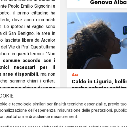
ente Paolo Emilio Signorini e
ontro, il primo cittadino ha
ultedo, dove sono circondati
e. Le ipotesi al vaglio sono
na di San Benigno, le aree in
 lasciate libere da Arcelor
del Vte di Pra'. Quest'ultima
bero in questi termini. "Non
i comune accordo con i
cnici necessari per il
 aree disponibili
, ma non
Afa
he saranno chiari i criteri,
Caldo in Liguria, boll
anche sabato: settim
n esempio chiaro di come
consecutivo
ico.
In quel caso è stato
OOKIE
ttadini in merito ai problemi
okie e tecnologie similari per finalità tecniche essenziali e, previo t
 individuando le relative
onalizzazione dell'esperienza, misurazione delle prestazioni, pubblic
ndo un "mediatore".
E nel
con piattaforme di audience measurement.
zione che i residenti di