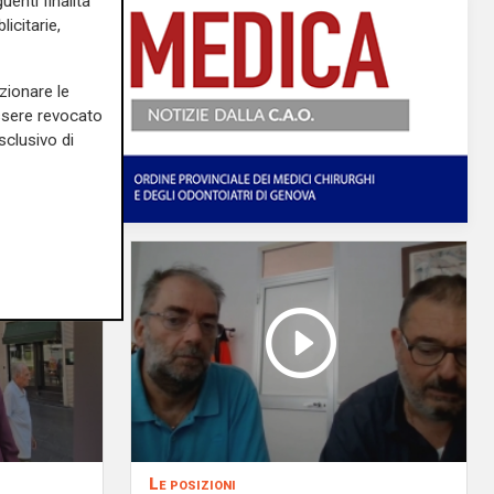
uenti finalità
icitarie,
zionare le
essere revocato
sclusivo di
Le posizioni