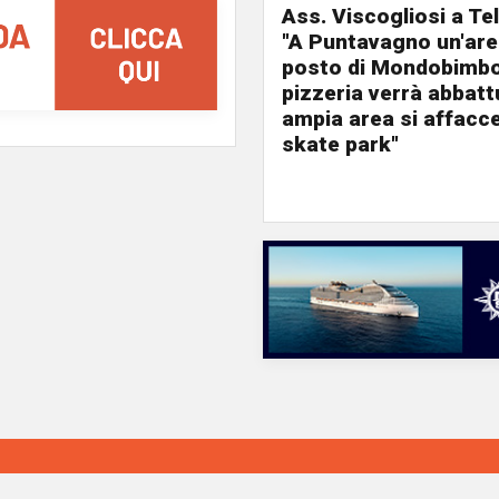
Ass. Viscogliosi a Te
"A Puntavagno un'area
posto di Mondobimbo
pizzeria verrà abbatt
ampia area si affacc
skate park"