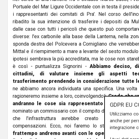
Portuale del Mar Ligure Occidentale con in testa il presid
i rappresentanti dei comitati di Pra'. Nel corso dell'inc
ribadito la sua intenzione di trasferire i depositi da M
dalle case con tutti i pericoli che questo può comportar
diverse: l'ex carbonile alla base della Lanterna, nella zo
sponda destra del Polcevera a Cornigliano che verrebbero
Mittal e il riempimento a mare a levante del sesto modulo 
ipotesi sembrava la più accreditata, ma le cose non stareb
è così - puntualizza Signorini -
Abbiamo deciso, d
cittadini, di valutare insieme gli aspetti te
trasferimento prendendo in considerazione tutte le
ne abbiamo ancora individuata una specifica. Una volta c
ragioneremo insieme a loro, coinvolgendoli.
Credo che u
andranno le cose sia rappresentato dal Terzo Val
GDPR EU C
nominato un commissario con il compito di rapportarsi ai ci
Utilizziamo co
che l'infrastruttura avrebbe creato sul territorio,
anche per pers
compensazioni. Ecco, noi faremo lo stesso individua
integrazione 
frattempo andremo avanti con le opere di compensa