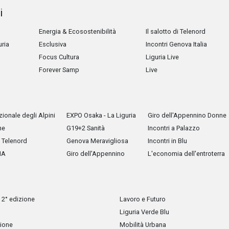
i
Energia & Ecosostenibilità
Il salotto di Telenord
uria
Esclusiva
Incontri Genova Italia
Focus Cultura
Liguria Live
Forever Samp
Live
ionale degli Alpini
EXPO Osaka - La Liguria
Giro dell'Appennino Donne
he
G19+2 Sanità
Incontri a Palazzo
Telenord
Genova Meravigliosa
Incontri in Blu
IA
Giro dell'Appennino
L'economia dell'entroterra
 2° edizione
Lavoro e Futuro
Liguria Verde Blu
zione
Mobilità Urbana