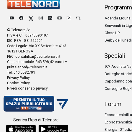
Programm
Agenda Liguria
Benvenuti in Lig
© Telenord Srl
Close UP
P.IVA e CF: 00945590107
Derby del lunedì
ISC. REA - GE: 229501
Sede Legale: Via XX Settembre 41/3
16121 GENOVA
Speciali
PEC:
contabilita@pec.telenord.it
Capitale sociale: 343.598,42 euro i.v.
97ª Adunata Naz
pubtelenord@telenord.it
Tel. 010 5532701
Botteghe storic
Privacy Policy
Capodanno con 
Cookie Policy
Rivedi consenso privacy
Convegno Reg4
Forum
Ecosostenibilita
Scarica l'App di Telenord
Ecosostenibilità
Energia - 2° edi