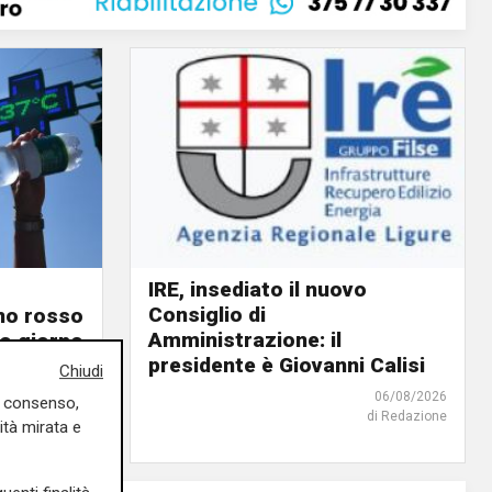
IRE, insediato il nuovo
Consiglio di
ino rosso
Amministrazione: il
o giorno
presidente è Giovanni Calisi
Chiudi
06/08/2026
06/08/2026
uo consenso,
di Redazione
di F.S.
ità mirata e