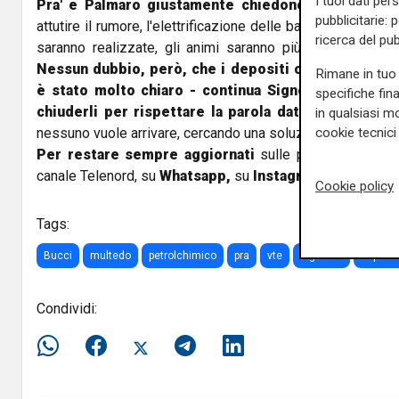
I tuoi dati per
Pra' e Palmaro giustamente chiedono
: le "dune" da
pubblicitarie: 
attutire il rumore, l'elettrificazione delle banchine e via
ricerca del pub
saranno realizzate, gli animi saranno più calmi e si pot
Nessun dubbio, però, che i depositi costieri lascer
Rimane in tuo 
è stato molto chiaro - continua Signorini - mettend
specifiche fin
chiuderli per rispettare la parola data.
Si tratta per
in qualsiasi mo
cookie tecnici 
nessuno vuole arrivare, cercando una soluzione alternativa"
Per restare sempre aggiornati
sulle principali notizi
canale Telenord, su
Whatsapp,
su
Instagram
,
su
Youtub
Cookie policy
Tags:
Bucci
multedo
petrolchimico
pra
vte
signorini
depositi
Condividi: