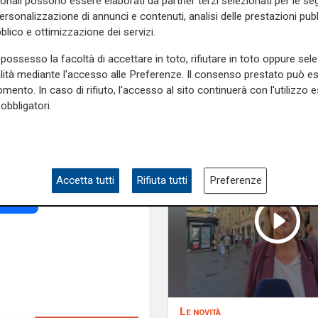
sonali possono essere elaborati da partner terzi selezionati per le seg
vanti alla zona portuale per
personalizzazione di annunci e contenuti, analisi delle prestazioni pubbl
 dicendo. Quando queste opere
blico e ottimizzazione dei servizi.
rà ragionare tutti insieme".
anno Multedo. "Il sindaco
possesso la facoltà di accettare in toto, rifiutare in toto oppure sele
o sul piatto l'ipotesi di
alità mediante l'accesso alle Preferenze. Il consenso prestato può 
ò di una extrema ratio a cui
mento. In caso di rifiuto, l'accesso al sito continuerà con l'utilizzo e
obbligatori.
.
e sulla Liguria seguiteci sul
e
e su
Facebook
.
Accetta tutti
Rifiuta tutti
Preferenze
 costieri
Le novità