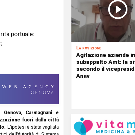
rità portuale:
;
La posizione
Agitazione aziende i
subappalto Amt: la s
secondo il vicepresi
Anav
i Genova, Carmagnani e
zazione fuori dalla città
do.
L'ipotesi è stata vagliata
tici dell'Autorità di Sistema