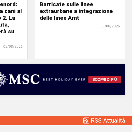
lenord:
Barricate sulle linee
 cani al
extraurbane a integrazione
 2. La
delle linee Amt
uta,
05/08/2026
erà su
05/08/2026
RSS Attualità