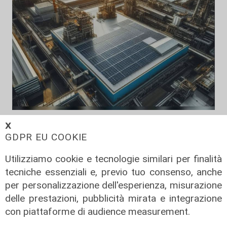
Svolta
𝗫
Bayer elimina la plastica dalla
GDPR EU COOKIE
Cardioaspirina: così un’idea interna
Utilizziamo cookie e tecnologie similari per finalità
riduce sprechi ed emissioni
tecniche essenziali e, previo tuo consenso, anche
02/08/2026
per personalizzazione dell'esperienza, misurazione
di R.S.
delle prestazioni, pubblicità mirata e integrazione
con piattaforme di audience measurement.