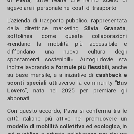
di Pavia
, tutte realtà che hanno scelto di
agevolare il personale nei costi di trasporto.
L’azienda di trasporto pubblico, rappresentata
dalla direttrice marketing
Silvia Granata
,
sottolinea come queste collaborazioni
«rendano la mobilità più accessibile e
diffondano una nuova cultura degli
spostamenti sostenibili». Autoguidovie sta
inoltre lavorando a
formule più flessibili
, anche
su base mensile, e a iniziative di
cashback e
sconti speciali
attraverso la community “
Bus
Lovers
”, nata nel 2025 per premiare gli
abbonati.
Con questo accordo, Pavia si conferma tra le
città italiane più attive nel promuovere un
modello di mobilità collettiva ed ecologica
, in