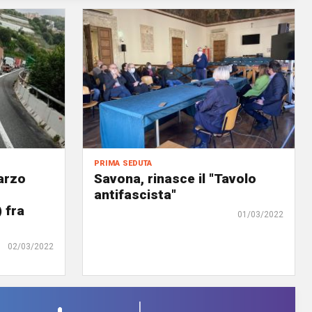
prima seduta
arzo
Savona, rinasce il "Tavolo
antifascista"
 fra
01/03/2022
02/03/2022