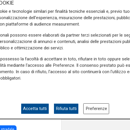
OOKIE
okie e tecnologie similari per finalità tecniche essenziali e, previo t
onalizzazione dell'esperienza, misurazione delle prestazioni, pubblic
te velocità, sull'autostrada
con piattaforme di audience measurement.
eva (Cuneo),
dove è stato
a dalle chiamate di numerosi
sonali possono essere elaborati da partner terzi selezionati per le seg
personalizzazione di annunci e contenuti, analisi delle prestazioni pubbl
blico e ottimizzazione dei servizi.
li agenti di aver
sbagliato
possesso la facoltà di accettare in toto, rifiutare in toto oppure sele
lui
ritiro immediato della
alità mediante l'accesso alle Preferenze. Il consenso prestato può 
 mila euro
.
mento. In caso di rifiuto, l'accesso al sito continuerà con l'utilizzo e
 è diventato virale sul web.
obbligatori.
e sulla Liguria seguiteci sul
e
e su
Facebook
.
Accetta tutti
Rifiuta tutti
Preferenze
a stradale