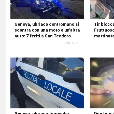
Genova, ubriaco contromano si
Tir blocc
scontra con una moto e un'altra
Fruttuoso
auto: 7 feriti a San Teodoro
mattinat
13/09/2021
Genova, ubriaca fugge dai
Due tir e