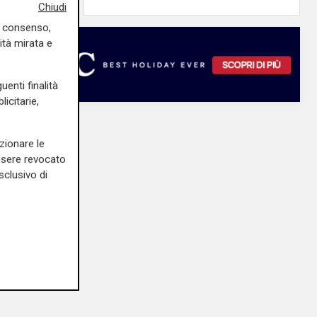
Chiudi
uo consenso,
ità mirata e
uenti finalità
icitarie,
zionare le
essere revocato
sclusivo di