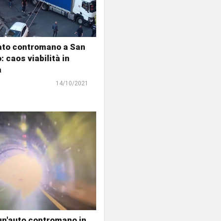
ato contromano a San
: caos viabilità in
a
14/10/2021
 un'auto contromano in