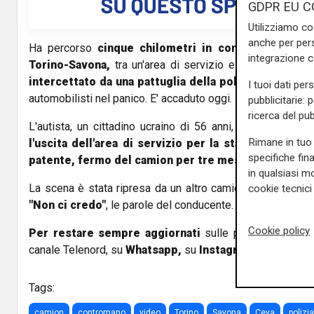
GDPR EU C
Utilizziamo co
anche per pers
Ha percorso
cinque chilometri in contromano,
a for
integrazione 
Torino-Savona,
tra un'area di servizio e il casello di
C
intercettato da una pattuglia della polstrada
allertat
I tuoi dati per
automobilisti nel panico. E' accaduto oggi.
pubblicitarie: 
ricerca del pub
L'autista, un cittadino ucraino di 56 anni, ha spiegato ag
Rimane in tuo 
l'uscita dell'area di servizio per la stanchezza
. Per 
specifiche fin
patente, fermo del camion per tre mesi e multa da 2
in qualsiasi mo
La scena è stata ripresa da un altro camionista e il video
cookie tecnici 
"Non ci credo"
, le parole del conducente.
Cookie policy
Per restare sempre aggiornati
sulle principali notizi
canale Telenord, su
Whatsapp,
su
Instagram
,
su
Youtub
Tags:
camion
contromano
video
Torino
Savona
Ceva
polizi