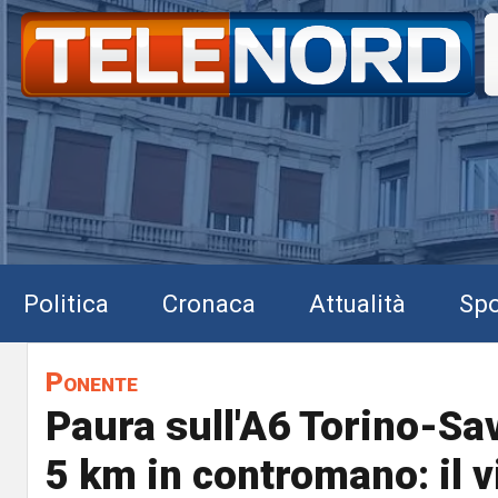
Politica
Cronaca
Attualità
Spo
Ponente
Paura sull'A6 Torino-Sav
5 km in contromano: il 