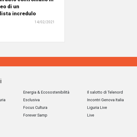
deo di un
ista incredulo
14/02/2021
i
Energia & Ecosostenibilità
Il salotto di Telenord
uria
Esclusiva
Incontri Genova Italia
Focus Cultura
Liguria Live
Forever Samp
Live