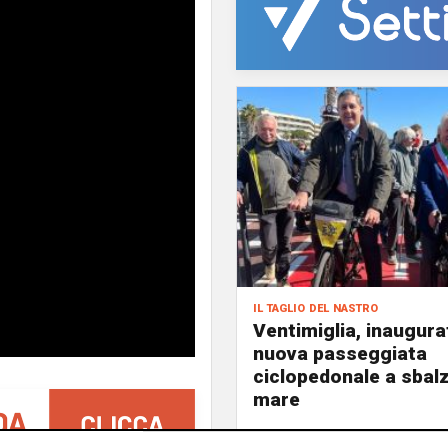
il taglio del nastro
Ventimiglia, inaugura
nuova passeggiata
ciclopedonale a sbalz
mare