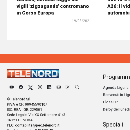
vigili 'zigzagando' contromano
A26: il vi
in Corso Europa
automobil
19/08/2021
Programm
Agenda Liguria
Benvenuti in Lig
© Telenord Srl
Close UP
P.IVA e CF: 00945590107
Derby del lunedì
ISC. REA - GE: 229501
Sede Legale: Via XX Settembre 41/3
16121 GENOVA
Speciali
PEC:
contabilita@pec.telenord.it