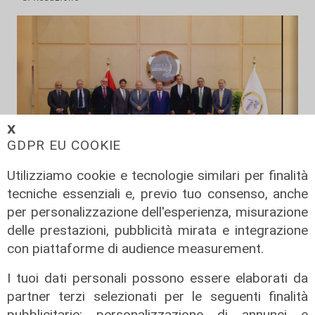
𝗫
GDPR EU COOKIE
Utilizziamo cookie e tecnologie similari per finalità
Il progetto
tecniche essenziali e, previo tuo consenso, anche
Egitto, Alstom alla guida di un
per personalizzazione dell'esperienza, misurazione
consorzio firma contratti da 690
delle prestazioni, pubblicità mirata e integrazione
milioni
con piattaforme di audience measurement.
18/06/2026
I tuoi dati personali possono essere elaborati da
di Redazione
partner terzi selezionati per le seguenti finalità
pubblicitarie: personalizzazione di annunci e