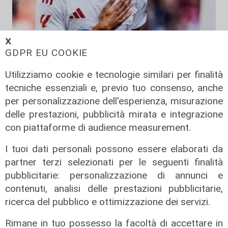
𝗫
GDPR EU COOKIE
Utilizziamo cookie e tecnologie similari per finalità
La trattativa
tecniche essenziali e, previo tuo consenso, anche
Genoa, affondo per Sow. Il
per personalizzazione dell'esperienza, misurazione
centrocampista svizzero è
delle prestazioni, pubblicità mirata e integrazione
vicinissimo
con piattaforme di audience measurement.
04/08/2026
di Claudio Baffico
I tuoi dati personali possono essere elaborati da
partner terzi selezionati per le seguenti finalità
pubblicitarie: personalizzazione di annunci e
contenuti, analisi delle prestazioni pubblicitarie,
ricerca del pubblico e ottimizzazione dei servizi.
Rimane in tuo possesso la facoltà di accettare in