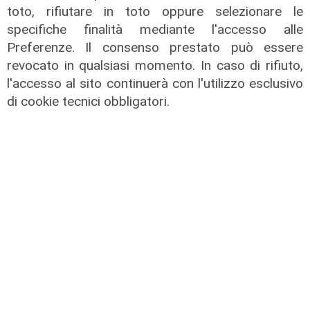
toto, rifiutare in toto oppure selezionare le
specifiche finalità mediante l'accesso alle
Preferenze. Il consenso prestato può essere
revocato in qualsiasi momento. In caso di rifiuto,
Verso gli Europei
l'accesso al sito continuerà con l'utilizzo esclusivo
Euro 2032, ora è ufficiale: fra i 16
di cookie tecnici obbligatori.
stadi candidati c'è anche il 'Ferraris'
di Genova
04/08/2026
di Redazione Sport