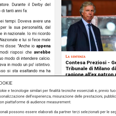
tore. Durante il Derby del
i tanti anni fa:
uei tempi. Doveva avere una
per la sua personalità, dal
e in nazionale. Io mi ricordo
 Nazionale e lui si fece male
mi disse: "Anche io
appena
 modi risposi che
avrebbe
La sentenza
uo modo di intendere calcio.
Contesa Preziosi - Ge
va in modo un po' istintivo.
Tribunale di Milano d
sso si sta esaltando ma ha
ragione all'ex patron
OOKIE
e sulla Liguria seguiteci sul
okie e tecnologie similari per finalità tecniche essenziali e, previo t
e
e su
Facebook
.
onalizzazione dell'esperienza, misurazione delle prestazioni, pubblic
con piattaforme di audience measurement.
sonali possono essere elaborati da partner terzi selezionati per le seg