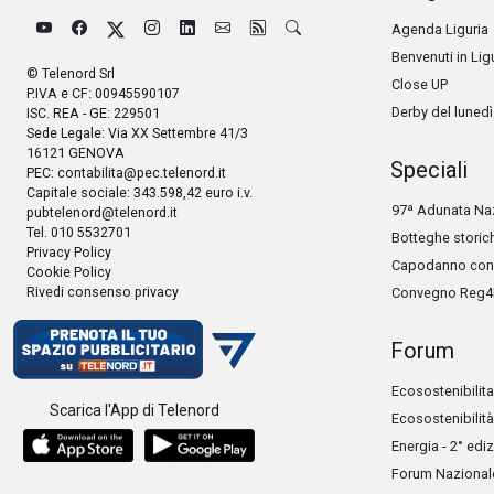
Agenda Liguria
Benvenuti in Lig
© Telenord Srl
Close UP
P.IVA e CF: 00945590107
Derby del lunedì
ISC. REA - GE: 229501
Sede Legale: Via XX Settembre 41/3
16121 GENOVA
Speciali
PEC:
contabilita@pec.telenord.it
Capitale sociale: 343.598,42 euro i.v.
97ª Adunata Naz
pubtelenord@telenord.it
Tel. 010 5532701
Botteghe storic
Privacy Policy
Capodanno con 
Cookie Policy
Rivedi consenso privacy
Convegno Reg4
Forum
Ecosostenibilita
Scarica l'App di Telenord
Ecosostenibilità
Energia - 2° edi
Forum Nazionale 