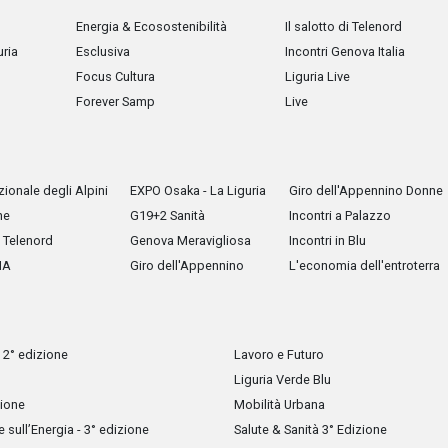
Energia & Ecosostenibilità
Il salotto di Telenord
uria
Esclusiva
Incontri Genova Italia
Focus Cultura
Liguria Live
Forever Samp
Live
ionale degli Alpini
EXPO Osaka - La Liguria
Giro dell'Appennino Donne
he
G19+2 Sanità
Incontri a Palazzo
Telenord
Genova Meravigliosa
Incontri in Blu
IA
Giro dell'Appennino
L'economia dell'entroterra
 2° edizione
Lavoro e Futuro
Liguria Verde Blu
zione
Mobilità Urbana
sull’Energia - 3° edizione
Salute & Sanità 3° Edizione