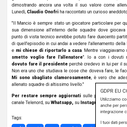
dimostrando ancora una volta il suo valore come allena
Lunedì,
Claudio Onofri
ha raccontato un curioso aneddoto d
"Il Mancio è sempre stato un giocatore particolare per q
sua dimensione all'interno delle squadre dove giocava 
punto di vista tecnico avrebbe potuto fare duecento partit
di quell'episodio in cui andai a vedere l'allenamento della
e
mi chiese di riportarlo a casa
. Mentre viaggiavamo 
smetto voglio fare l'allenatore
". Io a con i dovuti
dovuto fare il presidente
perchè credevo in lui per il s
Non era uno che studiava le cose che doveva fare, le face
Mi sono sbagliato clamorosamente
, è vero che ade
allenato squadre di altissimo livello."
GDPR EU C
Per restare sempre aggiornati
sulle principali notizi
Utilizziamo co
canale Telenord, su
Whatsapp,
su
Instagram
,
su
Youtub
anche per pers
integrazione 
Tags:
I tuoi dati per