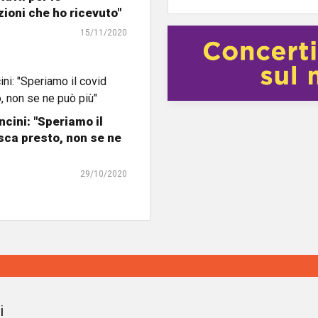
ioni che ho ricevuto"
15/11/2020
ncini: "Speriamo il
isca presto, non se ne
29/10/2020
i