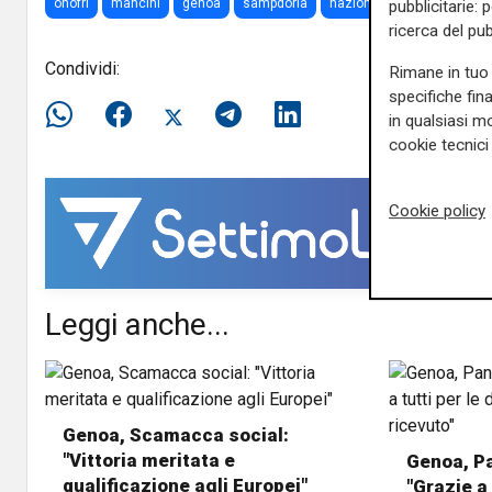
onofri
mancini
genoa
sampdoria
nazionale
Italia
alle
pubblicitarie: 
ricerca del pub
Condividi:
Rimane in tuo 
specifiche fin
in qualsiasi mo
cookie tecnici 
Cookie policy
Leggi anche...
Genoa, Scamacca social:
"Vittoria meritata e
Genoa, Pa
qualificazione agli Europei"
"Grazie a 