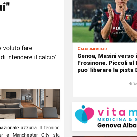
i"
 voluto fare
Calciomercato
Genoa, Masini verso i
di intendere il calcio"
Frosinone. Piccoli al
puo' liberare la pista 
di R
azionale azzurra. Il tecnico
ter e Manchester City sta