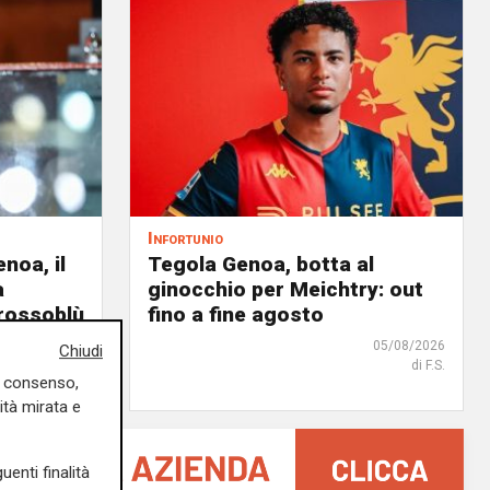
Infortunio
noa, il
Tegola Genoa, botta al
à
ginocchio per Meichtry: out
 rossoblù
fino a fine agosto
06/08/2026
05/08/2026
Chiudi
di Filippo Serio
di F.S.
uo consenso,
ità mirata e
uenti finalità