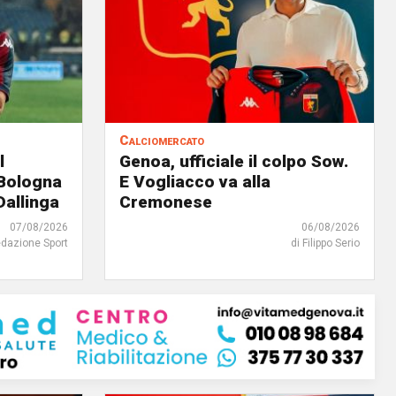
Calciomercato
l
Genoa, ufficiale il colpo Sow.
 Bologna
E Vogliacco va alla
Dallinga
Cremonese
07/08/2026
06/08/2026
edazione Sport
di Filippo Serio