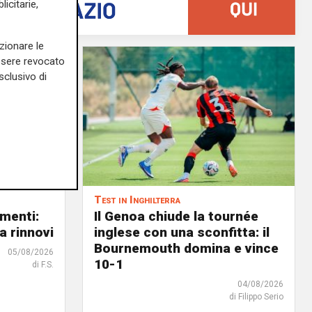
icitarie,
zionare le
essere revocato
sclusivo di
Test in Inghilterra
menti:
Il Genoa chiude la tournée
a rinnovi
inglese con una sconfitta: il
Bournemouth domina e vince
05/08/2026
10-1
di F.S.
04/08/2026
di Filippo Serio