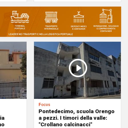
Focus
Pontedecimo, scuola Orengo
ia
a pezzi. I timori della valle:
no
"Crollano calcinacci"