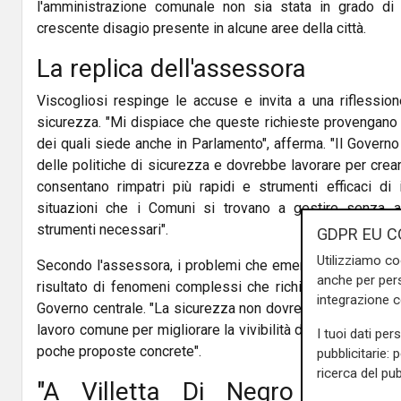
l'amministrazione comunale non sia stata in grado di a
crescente disagio presente in alcune aree della città.
La replica dell'assessora
Viscogliosi respinge le accuse e invita a una riflessio
sicurezza. "Mi dispiace che queste richieste provengano 
dei quali siede anche in Parlamento", afferma. "Il Governo
delle politiche di sicurezza e dovrebbe lavorare per crear
consentano rimpatri più rapidi e strumenti efficaci di
situazioni che i Comuni si trovano a gestire senza 
strumenti necessari".
GDPR EU C
Utilizziamo co
Secondo l'assessora, i problemi che emergono nelle città
anche per pers
risultato di fenomeni complessi che richiedono interventi 
integrazione 
Governo centrale. "La sicurezza non dovrebbe essere un t
lavoro comune per migliorare la vivibilità delle città. In
I tuoi dati per
poche proposte concrete".
pubblicitarie: 
ricerca del pub
"A Villetta Di Negro un ca