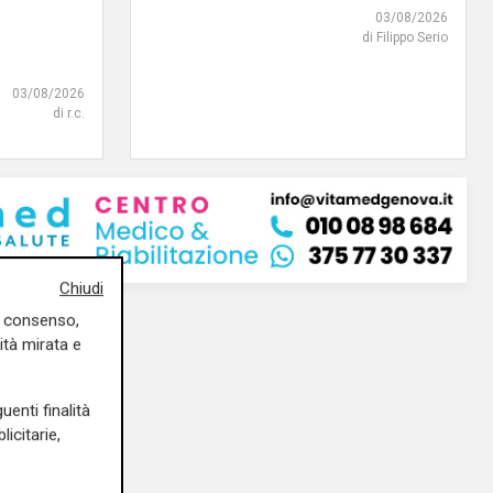
03/08/2026
di Filippo Serio
03/08/2026
di r.c.
Chiudi
uo consenso,
ità mirata e
uenti finalità
icitarie,