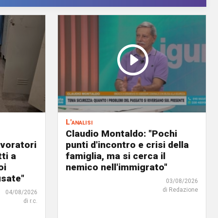
L'analisi
Claudio Montaldo: "Pochi
avoratori
punti d'incontro e crisi della
ti a
famiglia, ma si cerca il
oi
nemico nell'immigrato"
usate"
03/08/2026
di Redazione
04/08/2026
di r.c.