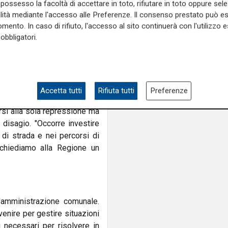
possesso la facoltà di accettare in toto, rifiutare in toto oppure sele
alità mediante l'accesso alle Preferenze. Il consenso prestato può 
mento. In caso di rifiuto, l'accesso al sito continuerà con l'utilizzo e
 prudenza, ricordando che le
obbligatori.
ione di estrema marginalità
a fissa dimora, seguita dai
nno fare chiarezza le forze
 sostanze e di una possibile
Accetta tutti
Rifiuta tutti
Preferenze
arsi alla sola repressione ma
 disagio. "Occorre investire
di strada e nei percorsi di
 chiediamo alla Regione un
'amministrazione comunale.
enire per gestire situazioni
 necessari per risolvere in