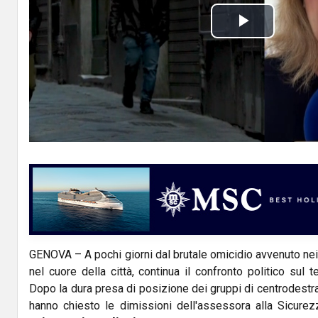
P
l
a
y
V
i
d
GENOVA – A pochi giorni dal brutale omicidio avvenuto nei g
e
nel cuore della città, continua il confronto politico sul 
o
Dopo la dura presa di posizione dei gruppi di centrodestr
hanno chiesto le dimissioni dell'assessora alla Sicure