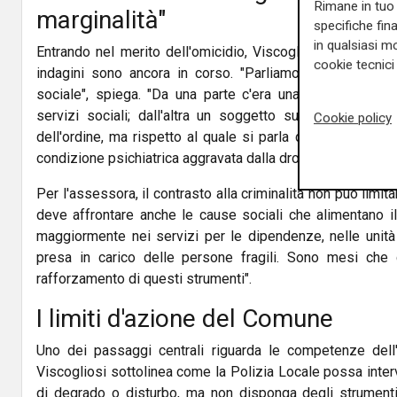
Rimane in tuo 
marginalità"
specifiche fin
in qualsiasi mo
Entrando nel merito dell'omicidio, Viscogliosi invita alla
cookie tecnici 
indagini sono ancora in corso. "Parliamo di una situaz
sociale", spiega. "Da una parte c'era una persona senz
servizi sociali; dall'altra un soggetto sul quale dovra
Cookie policy
dell'ordine, ma rispetto al quale si parla di consumo di
condizione psichiatrica aggravata dalla droga".
Per l'assessora, il contrasto alla criminalità non può limit
deve affrontare anche le cause sociali che alimentano il
maggiormente nei servizi per le dipendenze, nelle unità 
presa in carico delle persone fragili. Sono mesi che
rafforzamento di questi strumenti".
I limiti d'azione del Comune
Uno dei passaggi centrali riguarda le competenze dell
Viscogliosi sottolinea come la Polizia Locale possa interv
di degrado o disturbo, ma non disponga degli strumenti