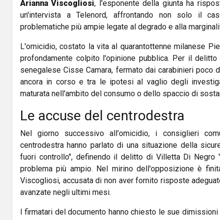
Arianna Viscogliosi
, l'esponente della giunta ha rispos
un'intervista a Telenord, affrontando non solo il c
problematiche più ampie legate al degrado e alla marginali
L'omicidio, costato la vita al quarantottenne milanese Pie
profondamente colpito l'opinione pubblica. Per il delitto
senegalese Cisse Camara, fermato dai carabinieri poco do
ancora in corso e tra le ipotesi al vaglio degli investiga
maturata nell'ambito del consumo o dello spaccio di sosta
Le accuse del centrodestra
Nel giorno successivo all'omicidio, i consiglieri com
centrodestra hanno parlato di una situazione della sic
fuori controllo", definendo il delitto di Villetta Di Negro 
problema più ampio. Nel mirino dell'opposizione è finita
Viscogliosi, accusata di non aver fornito risposte adeguate
avanzate negli ultimi mesi.
I firmatari del documento hanno chiesto le sue dimission