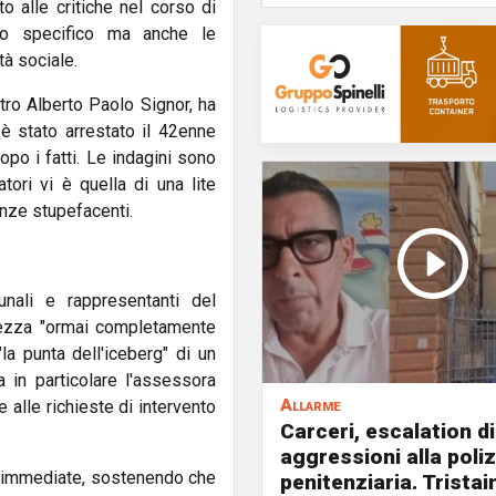
to alle critiche nel corso di
aso specifico ma anche le
tà sociale.
tro Alberto Paolo Signor, ha
 è stato arrestato il 42enne
po i fatti. Le indagini sono
tori vi è quella di una lite
nze stupefacenti.
unali e rappresentanti del
urezza "ormai completamente
"la punta dell'iceberg" di un
 in particolare l'assessora
Allarme
 alle richieste di intervento
Carceri, escalation di
aggressioni alla poliz
i immediate, sostenendo che
penitenziaria. Tristai