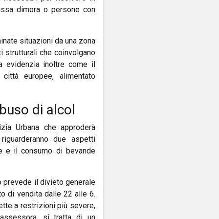
issa dimora o persone con
nate situazioni da una zona
ti strutturali che coinvolgano
ra evidenzia inoltre come il
città europee, alimentato
buso di alcol
izia Urbana che approderà
riguarderanno due aspetti
zate e il consumo di bevande
o prevede il divieto generale
o di vendita dalle 22 alle 6.
tte a restrizioni più severe,
l'assessora, si tratta di un