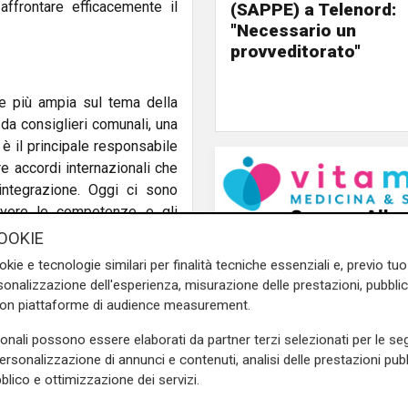
ffrontare efficacemente il
(SAPPE) a Telenord:
"Necessario un
provveditorato"
ne più ampia sul tema della
da consiglieri comunali, una
 è il principale responsabile
e accordi internazionali che
 integrazione. Oggi ci sono
avere le competenze e gli
OOKIE
okie e tecnologie similari per finalità tecniche essenziali e, previo t
 italiane ed europee sono il
onalizzazione dell'esperienza, misurazione delle prestazioni, pubblic
coordinati tra enti locali e
con piattaforme di audience measurement.
ema divisivo. Servirebbe un
vece vedo spesso polemiche e
sonali possono essere elaborati da partner terzi selezionati per le seg
personalizzazione di annunci e contenuti, analisi delle prestazioni pubbl
blico e ottimizzazione dei servizi.
so di estrema