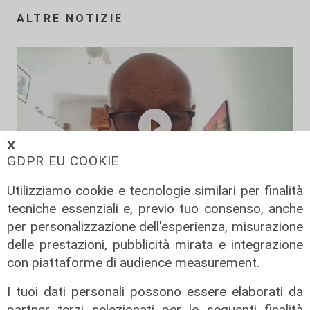
ALTRE NOTIZIE
𝗫
GDPR EU COOKIE
Utilizziamo cookie e tecnologie similari per finalità
tecniche essenziali e, previo tuo consenso, anche
La posizione
per personalizzazione dell'esperienza, misurazione
Agitazione aziende in subappalto
delle prestazioni, pubblicità mirata e integrazione
Amt: la situazione secondo il
con piattaforme di audience measurement.
vicepresidente Anav
I tuoi dati personali possono essere elaborati da
06/08/2026
partner terzi selezionati per le seguenti finalità