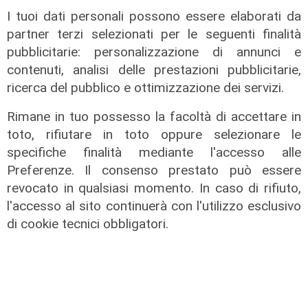
al centro delle riforme
I tuoi dati personali possono essere elaborati da
02/08/2026
partner terzi selezionati per le seguenti finalità
di R.C.
pubblicitarie: personalizzazione di annunci e
contenuti, analisi delle prestazioni pubblicitarie,
ricerca del pubblico e ottimizzazione dei servizi.
Rimane in tuo possesso la facoltà di accettare in
toto, rifiutare in toto oppure selezionare le
specifiche finalità mediante l'accesso alle
Preferenze. Il consenso prestato può essere
revocato in qualsiasi momento. In caso di rifiuto,
l'accesso al sito continuerà con l'utilizzo esclusivo
di cookie tecnici obbligatori.
Innovazione
Dolomiti Energia investe nel climate
tech: ingresso in Primo Climate per
accelerare la transizione