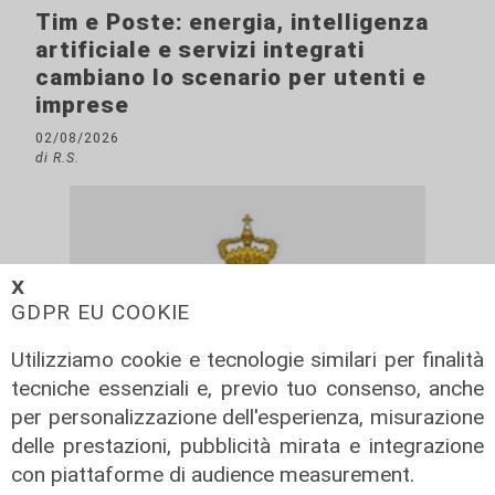
Tim e Poste: energia, intelligenza
artificiale e servizi integrati
cambiano lo scenario per utenti e
imprese
02/08/2026
di R.S.
𝗫
GDPR EU COOKIE
Utilizziamo cookie e tecnologie similari per finalità
tecniche essenziali e, previo tuo consenso, anche
per personalizzazione dell'esperienza, misurazione
delle prestazioni, pubblicità mirata e integrazione
Gli industriali di San Marino indicano
con piattaforme di audience measurement.
le priorità: sviluppo, Iva ed energia