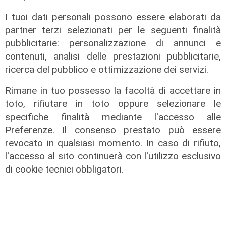
I tuoi dati personali possono essere elaborati da
partner terzi selezionati per le seguenti finalità
pubblicitarie: personalizzazione di annunci e
contenuti, analisi delle prestazioni pubblicitarie,
Assegnazione
ricerca del pubblico e ottimizzazione dei servizi.
Tunnel subportuale, a Webuild il
maxi appalto da 803 milioni. Bucci:
Rimane in tuo possesso la facoltà di accettare in
"Passo che Genova attendeva da
toto, rifiutare in toto oppure selezionare le
decenni"
specifiche finalità mediante l'accesso alle
Preferenze. Il consenso prestato può essere
31/07/2026
di R.P.
revocato in qualsiasi momento. In caso di rifiuto,
l'accesso al sito continuerà con l'utilizzo esclusivo
di cookie tecnici obbligatori.