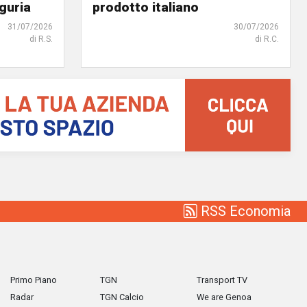
iguria
prodotto italiano
31/07/2026
30/07/2026
di R.S.
di R.C.
RSS Economia
Primo Piano
TGN
Transport TV
Radar
TGN Calcio
We are Genoa