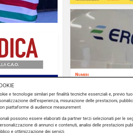
Numeri
Erg cresce nel primo
OOKIE
semestre: ricavi a 40
okie e tecnologie similari per finalità tecniche essenziali e, previo t
e margine operativo l
cipio in piazza dei Mosto 2,
onalizzazione dell'esperienza, misurazione delle prestazioni, pubblic
aumento del 9%
con piattaforme di audience measurement.
he rappresenta i lavoratori
Cisl
per potenziare la sua
sonali possono essere elaborati da partner terzi selezionati per le seg
personalizzazione di annunci e contenuti, analisi delle prestazioni pubbl
blico e ottimizzazione dei servizi.