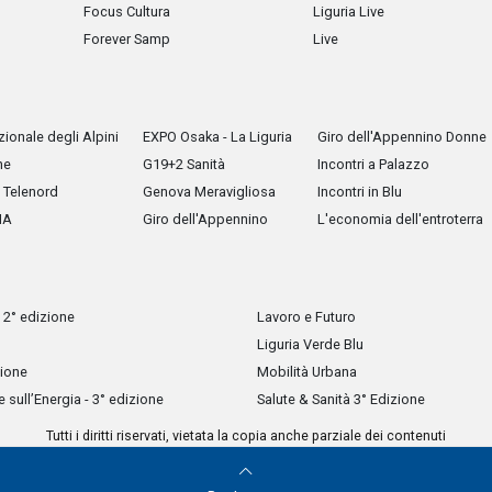
Focus Cultura
Liguria Live
Forever Samp
Live
ionale degli Alpini
EXPO Osaka - La Liguria
Giro dell'Appennino Donne
he
G19+2 Sanità
Incontri a Palazzo
Telenord
Genova Meravigliosa
Incontri in Blu
IA
Giro dell'Appennino
L'economia dell'entroterra
 2° edizione
Lavoro e Futuro
Liguria Verde Blu
zione
Mobilità Urbana
sull’Energia - 3° edizione
Salute & Sanità 3° Edizione
Tutti i diritti riservati, vietata la copia anche parziale dei contenuti