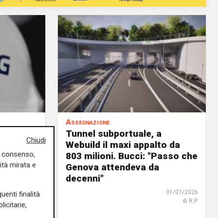
Assegnazione
Tunnel subportuale, a
Chiudi
9 milioni
Webuild il maxi appalto da
uo consenso,
ordo in
803 milioni. Bucci: "Passo che
ità mirata e
Genova attendeva da
decenni"
31/07/2026
di R. Eco.
31/07/2026
uenti finalità
di R.P.
icitarie,