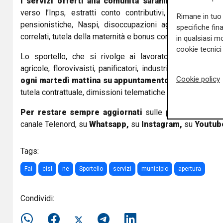
I servizi offerti alla comunità saranno numerosi:
as
verso l’Inps, estratti conto contributivi, assegni al n
Rimane in tuo 
pensionistiche, Naspi, disoccupazioni agricole, rimpatri, 
specifiche fin
correlati, tutela della maternità e bonus correlati.
in qualsiasi mo
cookie tecnici 
Lo sportello, che si rivolge ai lavoratori dei settori d
agricole, florovivaisti, panificatori, industria e artigianat
Cookie policy
ogni martedì mattina su appuntamento
occupandosi di
tutela contrattuale, dimissioni telematiche e verifica delle
Per restare sempre aggiornati
sulle principali notizi
canale Telenord, su
Whatsapp,
su
Instagram
,
su
Youtub
Tags:
Fai
cisl
ne
Sportello
servizi
municipio
apertura
Condividi: