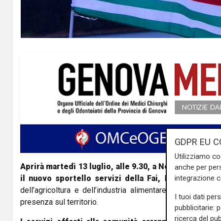
GDPR EU C
Utilizziamo co
Aprirà martedì 13 luglio, alle 9.30, a Ne
presso il muni
anche per pers
integrazione 
il nuovo sportello servizi della Fai,
la federazione c
dell’agricoltura e dell’industria alimentare,
voluto dalla 
I tuoi dati per
presenza sul territorio.
pubblicitarie: 
ricerca del pub