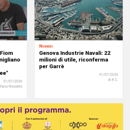
Numeri
 Fiom
Genova Industrie Navali: 22
nigliano
milioni di utile, riconferma
per Garrè
ree"
31/07/2026
di R.C.
31/07/2026
efano Rissetto