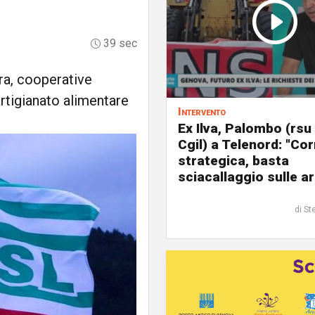
39 sec
ura, cooperative
 artigianato alimentare
Intervento
Ex Ilva, Palombo (rsu
Cgil) a Telenord: "Cor
strategica, basta
sciacallaggio sulle a
di St