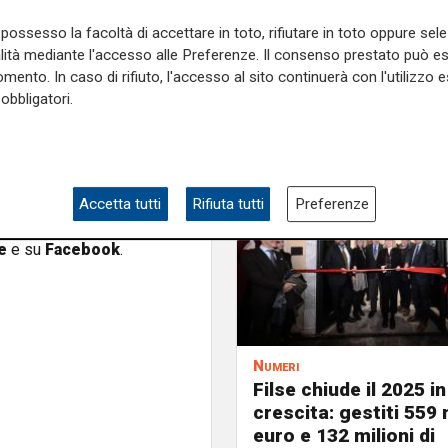
sistenziali e previdenziali
ucleo familiare, consulenze
possesso la facoltà di accettare in toto, rifiutare in toto oppure sele
invalidità civili e benefici
alità mediante l'accesso alle Preferenze. Il consenso prestato può 
mento. In caso di rifiuto, l'accesso al sito continuerà con l'utilizzo e
obbligatori.
ell’agricoltura, cooperative
o alimentare,
sarà operativo
 consulenze, informazioni e
 buste paga.
Accetta tutti
Rifiuta tutti
Preferenze
e sulla Liguria seguiteci sul
e
e su
Facebook
.
Numeri
Filse chiude il 2025 in
crescita: gestiti 559 m
euro e 132 milioni di