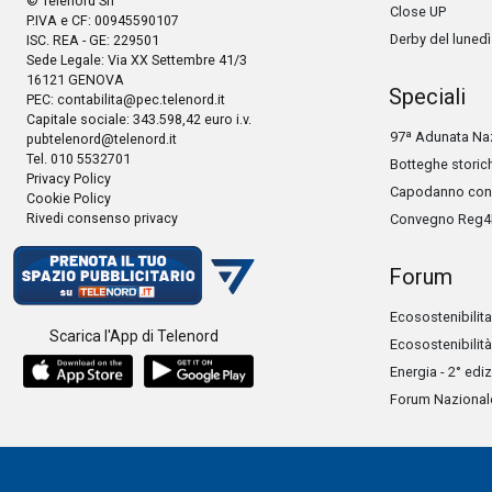
© Telenord Srl
Close UP
P.IVA e CF: 00945590107
Derby del lunedì
ISC. REA - GE: 229501
Sede Legale: Via XX Settembre 41/3
16121 GENOVA
Speciali
PEC:
contabilita@pec.telenord.it
Capitale sociale: 343.598,42 euro i.v.
97ª Adunata Naz
pubtelenord@telenord.it
Tel. 010 5532701
Botteghe storic
Privacy Policy
Capodanno con 
Cookie Policy
Rivedi consenso privacy
Convegno Reg4
Forum
Ecosostenibilita
Scarica l'App di Telenord
Ecosostenibilità
Energia - 2° edi
Forum Nazionale 