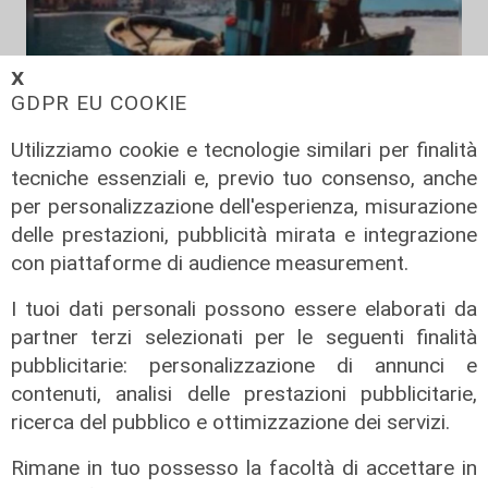
𝗫
GDPR EU COOKIE
Utilizziamo cookie e tecnologie similari per finalità
Accordo
tecniche essenziali e, previo tuo consenso, anche
Italia e Senegal promuovono la
per personalizzazione dell'esperienza, misurazione
gestione ecosostenibile delle
delle prestazioni, pubblicità mirata e integrazione
risorse marine
con piattaforme di audience measurement.
02/08/2026
di R.C.
I tuoi dati personali possono essere elaborati da
partner terzi selezionati per le seguenti finalità
pubblicitarie: personalizzazione di annunci e
contenuti, analisi delle prestazioni pubblicitarie,
ricerca del pubblico e ottimizzazione dei servizi.
Rimane in tuo possesso la facoltà di accettare in