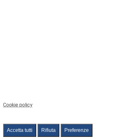
© Telenord Srl
P.IVA e CF: 00945590107 - ISC. REA - GE: 229501
Sede Legale: Via XX Settembre 41/3, 16121 GENOVA
PEC: contabilita@pec.telenord.it
Capitale sociale: 343.598,42 euro i.v.
Tutti i diritti riservati, vietata la copia anche parziale
dei contenuti
pubtelenord@telenord.it
Tel. 010 55 32 701
Informativa della privacy
|
Gestisci consenso
Cookie policy
Accetta tutti
Rifiuta
Preferenze