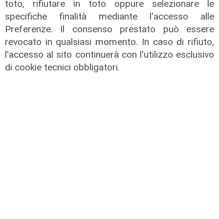
toto, rifiutare in toto oppure selezionare le
specifiche finalità mediante l'accesso alle
Preferenze. Il consenso prestato può essere
revocato in qualsiasi momento. In caso di rifiuto,
Svolta
l'accesso al sito continuerà con l'utilizzo esclusivo
Bayer elimina la plastica dalla
di cookie tecnici obbligatori.
Cardioaspirina: così un’idea interna
riduce sprechi ed emissioni
02/08/2026
di R.S.