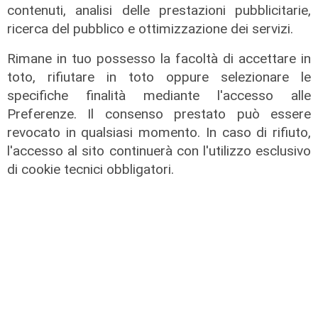
contenuti, analisi delle prestazioni pubblicitarie,
ricerca del pubblico e ottimizzazione dei servizi.
Al Museo Galata
'Camalli 1946-2026: la nostra
Rimane in tuo possesso la facoltà di accettare in
storia': prorogata fino al 31 agosto
toto, rifiutare in toto oppure selezionare le
la mostra sugli 80 anni della CULMV
specifiche finalità mediante l'accesso alle
03/08/2026
Preferenze. Il consenso prestato può essere
di F.S.
revocato in qualsiasi momento. In caso di rifiuto,
l'accesso al sito continuerà con l'utilizzo esclusivo
di cookie tecnici obbligatori.
Spettacolo di luce