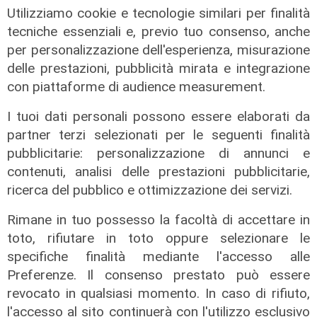
Utilizziamo cookie e tecnologie similari per finalità
tecniche essenziali e, previo tuo consenso, anche
per personalizzazione dell'esperienza, misurazione
delle prestazioni, pubblicità mirata e integrazione
con piattaforme di audience measurement.
I tuoi dati personali possono essere elaborati da
Verso gli Europei
partner terzi selezionati per le seguenti finalità
Euro 2032, ora è ufficiale: fra i 16
pubblicitarie: personalizzazione di annunci e
stadi candidati c'è anche il 'Ferraris'
contenuti, analisi delle prestazioni pubblicitarie,
di Genova
ricerca del pubblico e ottimizzazione dei servizi.
04/08/2026
di Redazione Sport
Rimane in tuo possesso la facoltà di accettare in
toto, rifiutare in toto oppure selezionare le
specifiche finalità mediante l'accesso alle
Preferenze. Il consenso prestato può essere
revocato in qualsiasi momento. In caso di rifiuto,
l'accesso al sito continuerà con l'utilizzo esclusivo