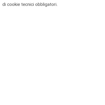
di cookie tecnici obbligatori.
La trattativa
Genoa, Vogliacco a un passo dalla
Cremonese
03/08/2026
di Claudio Baffico