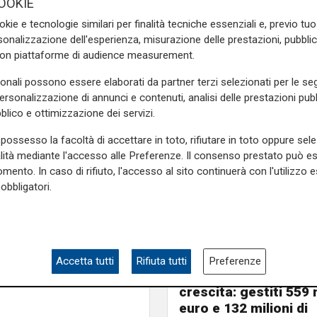
OOKIE
costo dell’energia non si
okie e tecnologie similari per finalità tecniche essenziali e, previo t
dio termine. È un nodo
onalizzazione dell'esperienza, misurazione delle prestazioni, pubblic
enditore, l’Italia ha puntato
con piattaforme di audience measurement.
parire sensata, ma che oggi
sonali possono essere elaborati da partner terzi selezionati per le seg
convertito numerose centrali
personalizzazione di annunci e contenuti, analisi delle prestazioni pubbl
rizzatori come se piovesse.
blico e ottimizzazione dei servizi.
enza ci fa pagare un prezzo
possesso la facoltà di accettare in toto, rifiutare in toto oppure sele
alità mediante l'accesso alle Preferenze. Il consenso prestato può 
nvestimenti nelle rinnovabili
mento. In caso di rifiuto, l'accesso al sito continuerà con l'utilizzo e
are impianti eolici e solari.
obbligatori.
nefficienze. È un passaggio
”.
e in pace: sarà un percorso
Numeri
unque esso sia. La fusione
Accetta tutti
Rifiuta tutti
Preferenze
Filse chiude il 2025 in
dremo prima di 50 anni”, ha
crescita: gestiti 559 m
euro e 132 milioni di