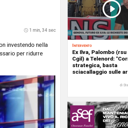
1 min, 34 sec
Non investendo nella
Intervento
Ex Ilva, Palombo (rsu
ssario per ridurre
Cgil) a Telenord: "Cor
strategica, basta
sciacallaggio sulle a
di St