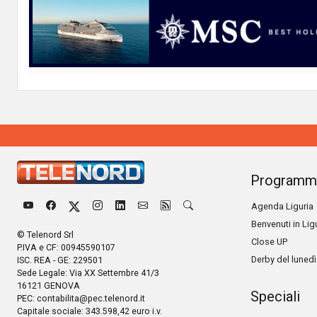
Programm
Agenda Liguria
Benvenuti in Lig
© Telenord Srl
Close UP
P.IVA e CF: 00945590107
Derby del lunedì
ISC. REA - GE: 229501
Sede Legale: Via XX Settembre 41/3
16121 GENOVA
Speciali
PEC:
contabilita@pec.telenord.it
Capitale sociale: 343.598,42 euro i.v.