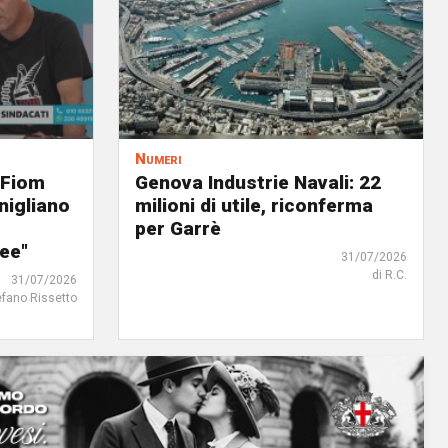
Numeri
 Fiom
Genova Industrie Navali: 22
nigliano
milioni di utile, riconferma
per Garrè
ree"
31/07/2026
di R.C.
31/07/2026
efano Rissetto