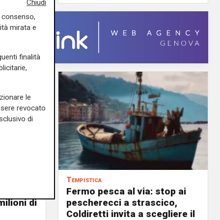
Chiudi
uo consenso,
ità mirata e
uenti finalità
icitarie,
zionare le
essere revocato
sclusivo di
Tempistica
Fermo pesca al via: stop ai
ilioni di
pescherecci a strascico,
Coldiretti invita a scegliere il