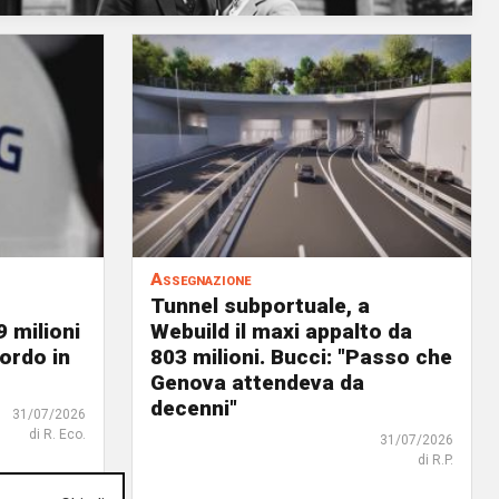
Assegnazione
Tunnel subportuale, a
9 milioni
Webuild il maxi appalto da
ordo in
803 milioni. Bucci: "Passo che
Genova attendeva da
decenni"
31/07/2026
di R. Eco.
31/07/2026
di R.P.