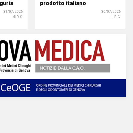
iguria
prodotto italiano
31/07/2026
30/07/2026
di R.S.
di R.C.