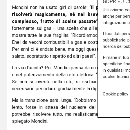
GDPR EU C
Mondini non ha usato giri di parole: “
Il problema del 
Utilizziamo co
risolverà magicamente, né nel breve né nel me
anche per pers
complesso, frutto di scelte passate
”. Secondo l’impr
integrazione 
fortemente sul gas – una scelta che all’epoca poteva ap
I tuoi dati per
mostra tutte le sue fragilità. “Ricordiamoci che abbiamo 
pubblicitarie: 
Enel da vecchi combustibili a gas e costruito termovalo
ricerca del pub
Per anni ci è andata bene, ma oggi questa forte dipend
salato, soprattutto rispetto ad altri paesi”.
Rimane in tuo 
specifiche fin
La via d’uscita? Per Mondini passa da un doppio binario: i
in qualsiasi mo
e nel potenziamento della rete elettrica. “Non basta install
cookie tecnici 
Se non si investe nella rete, si rischiano blackout e i
necessario per ridurre gradualmente la dipendenza dal gas
Cookie policy
Ma la transizione sarà lunga. “Dobbiamo metterci il cuor
lento, forse in attesa del nucleare del futuro – qual
potrebbe risolvere tutto, ma realisticamente non la ve
spiegato Mondini.