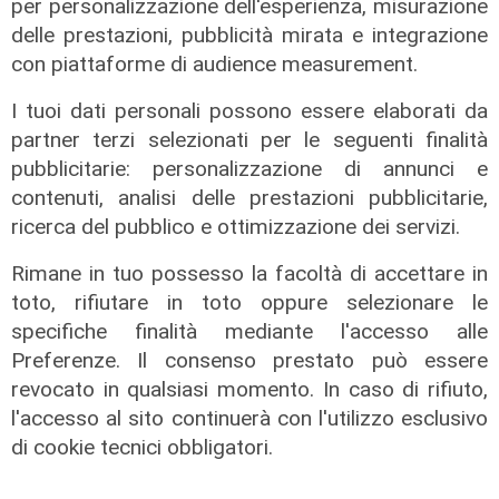
per personalizzazione dell'esperienza, misurazione
delle prestazioni, pubblicità mirata e integrazione
con piattaforme di audience measurement.
I tuoi dati personali possono essere elaborati da
partner terzi selezionati per le seguenti finalità
La trattativa
pubblicitarie: personalizzazione di annunci e
Genoa, affondo per Sow. Il
contenuti, analisi delle prestazioni pubblicitarie,
centrocampista svizzero è
ricerca del pubblico e ottimizzazione dei servizi.
vicinissimo
Rimane in tuo possesso la facoltà di accettare in
04/08/2026
di Claudio Baffico
toto, rifiutare in toto oppure selezionare le
specifiche finalità mediante l'accesso alle
Preferenze. Il consenso prestato può essere
revocato in qualsiasi momento. In caso di rifiuto,
l'accesso al sito continuerà con l'utilizzo esclusivo
di cookie tecnici obbligatori.