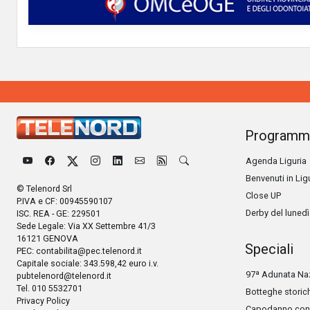
Programm
Agenda Liguria
Benvenuti in Lig
© Telenord Srl
Close UP
P.IVA e CF: 00945590107
Derby del lunedì
ISC. REA - GE: 229501
Sede Legale: Via XX Settembre 41/3
16121 GENOVA
Speciali
PEC:
contabilita@pec.telenord.it
Capitale sociale: 343.598,42 euro i.v.
97ª Adunata Naz
pubtelenord@telenord.it
Tel. 010 5532701
Botteghe storic
Privacy Policy
Capodanno con 