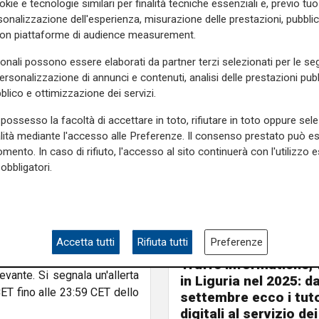
okie e tecnologie similari per finalità tecniche essenziali e, previo t
 possibili banchi di nebbia
onalizzazione dell'esperienza, misurazione delle prestazioni, pubblic
e le ore notturne e al primo
con piattaforme di audience measurement.
e, accompagnato da qualche
massime subiranno un lieve
sonali possono essere elaborati da partner terzi selezionati per le seg
go la costa e tra gli 8°C e i
personalizzazione di annunci e contenuti, analisi delle prestazioni pubbl
ti settentrionali sui settori
blico e ottimizzazione dei servizi.
 di brezza sugli estremi di
possesso la facoltà di accettare in toto, rifiutare in toto oppure sele
alità mediante l'accesso alle Preferenze. Il consenso prestato può 
mento. In caso di rifiuto, l'accesso al sito continuerà con l'utilizzo e
 condizioni meteorologiche.
obbligatori.
ul Genovesato interno, con
iggio. In serata sono attese
nevoso a partire dai 500-600
etri altrove. Le temperature
massimi. I venti soffieranno
Accetta tutti
Rifiuta tutti
Preferenze
Pericolo digitale
ti settentrionali altrove. Il
Truffe informatiche, 
nte. Si segnala un'allerta
in Liguria nel 2025: d
CET fino alle 23:59 CET dello
settembre ecco i tut
digitali al servizio dei