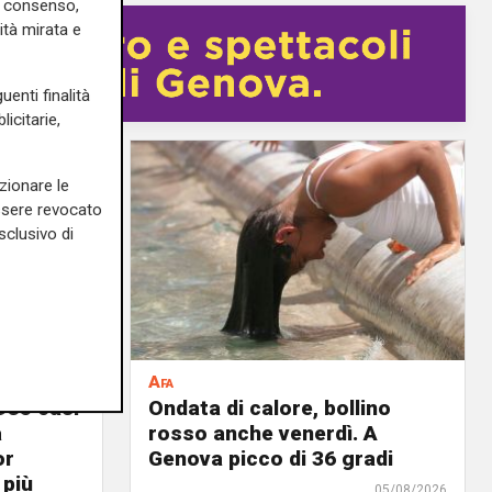
uo consenso,
ità mirata e
uenti finalità
icitarie,
zionare le
essere revocato
sclusivo di
Afa
935 casi
Ondata di calore, bollino
a
rosso anche venerdì. A
or
Genova picco di 36 gradi
 più
05/08/2026