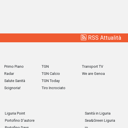
RSS Attualità
Primo Piano
TGN
Transport TV
Radar
TGN Calcio
We are Genoa
Salute Sanità
TGN Today
Scignoria!
Tiro Incrociato
Liguria Point
Sanità in Liguria
Portofino D'autore
Sea&Green Liguria
Portofino Days
io