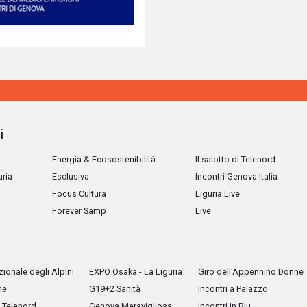
i
Energia & Ecosostenibilità
Il salotto di Telenord
uria
Esclusiva
Incontri Genova Italia
Focus Cultura
Liguria Live
Forever Samp
Live
ionale degli Alpini
EXPO Osaka - La Liguria
Giro dell'Appennino Donne
he
G19+2 Sanità
Incontri a Palazzo
Telenord
Genova Meravigliosa
Incontri in Blu