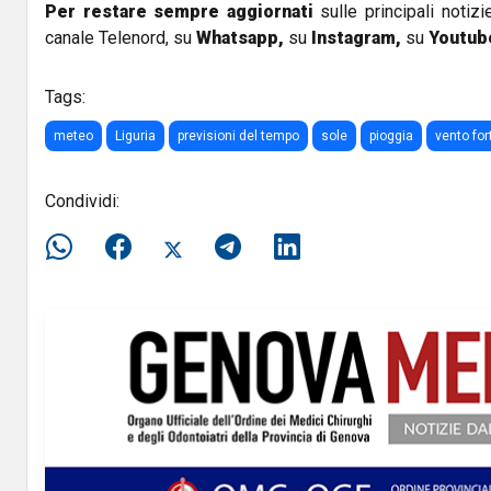
Per restare sempre aggiornati
sulle principali notizi
canale Telenord, su
Whatsapp,
su
Instagram
,
su
Youtub
Tags:
meteo
Liguria
previsioni del tempo
sole
pioggia
vento for
Condividi: