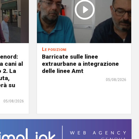
Le posizioni
lenord:
Barricate sulle linee
 cani al
extraurbane a integrazione
 2. La
delle linee Amt
uta,
05/08/2026
erà su
05/08/2026