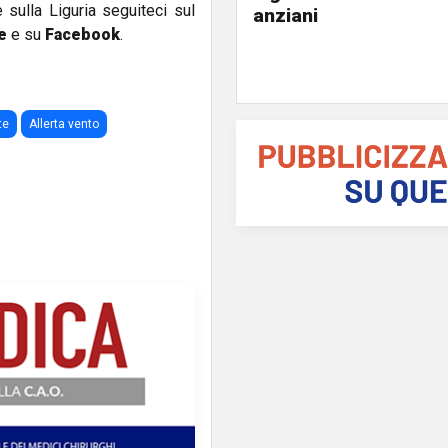
e sulla Liguria seguiteci sul
anziani
e
e su
Facebook
.
te
Allerta vento