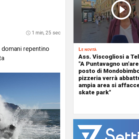
1 min, 25 sec
i, domani repentino
Le novità
Ass. Viscogliosi a Te
ta
"A Puntavagno un'area
posto di Mondobimbo
pizzeria verrà abbatt
ampia area si affacc
skate park"