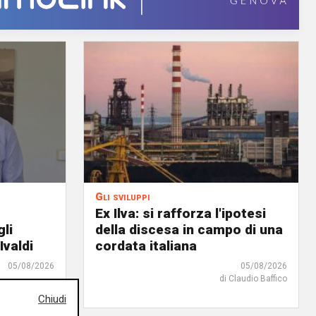
Gli sviluppi
Ex Ilva: si rafforza l'ipotesi
gli
della discesa in campo di una
Ivaldi
cordata italiana
05/08/2026
05/08/2026
di Claudio Baffico
Chiudi