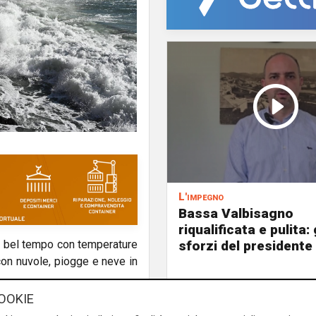
L'impegno
Bassa Valbisagno
riqualificata e pulita: 
sforzi del presidente 
a bel tempo con temperature
con nuvole, piogge e neve in
OOKIE
oni di bel tempo su tutta la