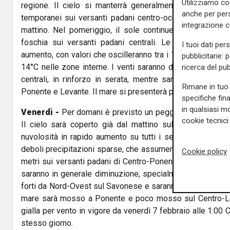
Utilizziamo co
regione. Il cielo si manterrà generalmente sereno, con
anche per pers
temporanei sui versanti padani centro-occidentali durant
integrazione 
mattino. Nel pomeriggio, il sole continuerà a splender
foschia sui versanti padani centrali. Le temperature 
I tuoi dati per
aumento, con valori che oscilleranno tra i 14°C e i 17°C lun
pubblicitarie: 
14°C nelle zone interne. I venti saranno deboli dai quadran
ricerca del pub
centrali, in rinforzo in serata, mentre saranno a regime
Rimane in tuo 
Ponente e Levante. Il mare si presenterà poco mosso.
specifiche fin
in qualsiasi mo
Venerdì -
Per domani è previsto un peggioramento delle
cookie tecnici 
Il cielo sarà coperto già dal mattino sul Savonese e s
nuvolosità in rapido aumento su tutti i settori nel pomer
deboli precipitazioni sparse, che assumeranno carattere 
Cookie policy
metri sui versanti padani di Centro-Ponente e dai 1000 m
saranno in generale diminuzione, specialmente nei valori 
forti da Nord-Ovest sul Savonese e saranno deboli o modera
mare sarà mosso a Ponente e poco mosso sul Centro-Leva
gialla per vento in vigore da venerdì 7 febbraio alle 1:00 
stesso giorno.