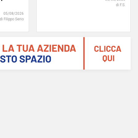
di F.S.
05/08/2026
di Filippo Serio