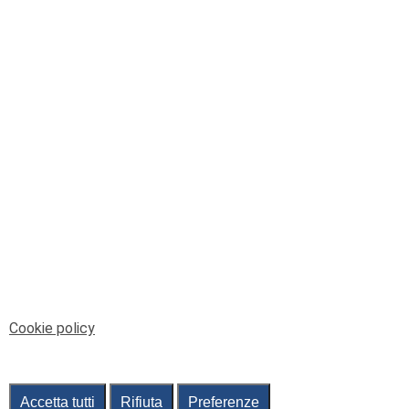
© Telenord Srl
P.IVA e CF: 00945590107 - ISC. REA - GE: 229501
Sede Legale: Via XX Settembre 41/3, 16121 GENOVA
PEC: contabilita@pec.telenord.it
Capitale sociale: 343.598,42 euro i.v.
Tutti i diritti riservati, vietata la copia anche parziale
dei contenuti
pubtelenord@telenord.it
Tel. 010 55 32 701
Informativa della privacy
|
Gestisci consenso
Cookie policy
Accetta tutti
Rifiuta
Preferenze