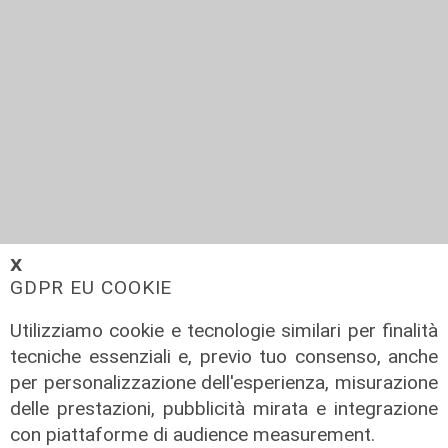
𝗫
Spionaggio industriale e phishing: la
GDPR EU COOKIE
polizia Postale a difesa di Ansaldo
Utilizziamo cookie e tecnologie similari per finalità
Energia
tecniche essenziali e, previo tuo consenso, anche
02/10/2019
per personalizzazione dell'esperienza, misurazione
delle prestazioni, pubblicità mirata e integrazione
con piattaforme di audience measurement.