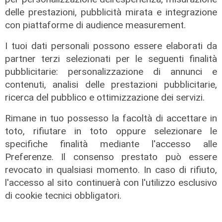
delle prestazioni, pubblicità mirata e integrazione
con piattaforme di audience measurement.
I tuoi dati personali possono essere elaborati da
partner terzi selezionati per le seguenti finalità
Afa
pubblicitarie: personalizzazione di annunci e
Caldo in Liguria, bollino rosso anche
contenuti, analisi delle prestazioni pubblicitarie,
sabato: settimo giorno consecutivo
ricerca del pubblico e ottimizzazione dei servizi.
06/08/2026
di F.S.
Rimane in tuo possesso la facoltà di accettare in
toto, rifiutare in toto oppure selezionare le
specifiche finalità mediante l'accesso alle
Preferenze. Il consenso prestato può essere
revocato in qualsiasi momento. In caso di rifiuto,
l'accesso al sito continuerà con l'utilizzo esclusivo
di cookie tecnici obbligatori.