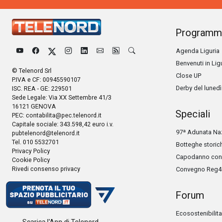
Programm
Agenda Liguria
Benvenuti in Lig
© Telenord Srl
Close UP
P.IVA e CF: 00945590107
Derby del lunedì
ISC. REA - GE: 229501
Sede Legale: Via XX Settembre 41/3
16121 GENOVA
Speciali
PEC:
contabilita@pec.telenord.it
Capitale sociale: 343.598,42 euro i.v.
97ª Adunata Naz
pubtelenord@telenord.it
Tel. 010 5532701
Botteghe storic
Privacy Policy
Capodanno con 
Cookie Policy
Rivedi consenso privacy
Convegno Reg4
Forum
Ecosostenibilita