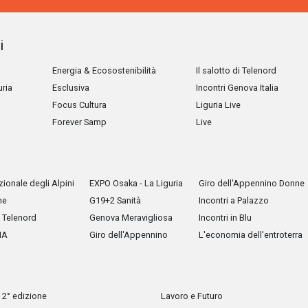
i
Energia & Ecosostenibilità
Il salotto di Telenord
uria
Esclusiva
Incontri Genova Italia
Focus Cultura
Liguria Live
Forever Samp
Live
ionale degli Alpini
EXPO Osaka - La Liguria
Giro dell'Appennino Donne
he
G19+2 Sanità
Incontri a Palazzo
Telenord
Genova Meravigliosa
Incontri in Blu
IA
Giro dell'Appennino
L'economia dell'entroterra
 2° edizione
Lavoro e Futuro