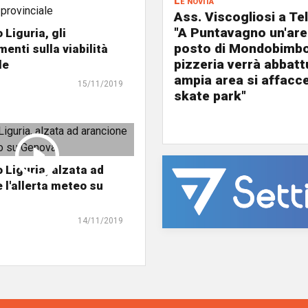
Le novità
Ass. Viscogliosi a Te
"A Puntavagno un'area
Liguria, gli
posto di Mondobimbo
enti sulla viabilità
pizzeria verrà abbatt
le
ampia area si affacc
15/11/2019
skate park"
Liguria, alzata ad
 l'allerta meteo su
14/11/2019