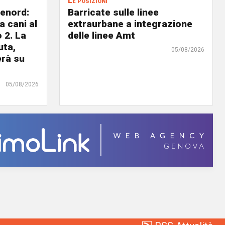
Le posizioni
lenord:
Barricate sulle linee
 cani al
extraurbane a integrazione
 2. La
delle linee Amt
uta,
05/08/2026
erà su
05/08/2026