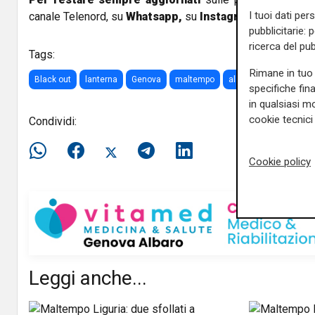
I tuoi dati per
canale Telenord, su
Whatsapp,
su
Instagram
,
su
Youtub
pubblicitarie: 
ricerca del pub
Tags:
Rimane in tuo 
Black out
lanterna
Genova
maltempo
allerta liguria
specifiche fin
in qualsiasi mo
cookie tecnici 
Condividi:
Cookie policy
Leggi anche...