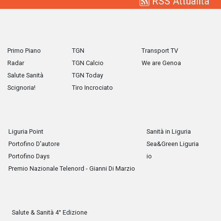
RSS Attualità
Primo Piano
TGN
Transport TV
Radar
TGN Calcio
We are Genoa
Salute Sanità
TGN Today
Scignoria!
Tiro Incrociato
Liguria Point
Sanità in Liguria
Portofino D'autore
Sea&Green Liguria
Portofino Days
io
Premio Nazionale Telenord - Gianni Di Marzio
Salute & Sanità 4° Edizione