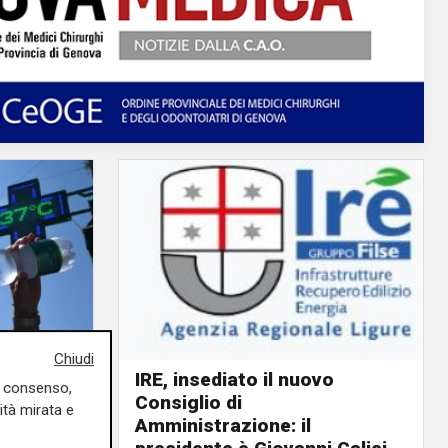
Chiudi
IRE, insediato il nuovo
uo consenso,
Consiglio di
ino rosso
ità mirata e
Amministrazione: il
o giorno