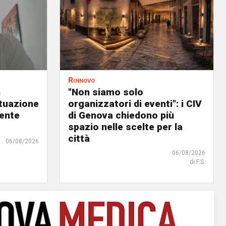
Rinnovo
n
"Non siamo solo
ituazione
organizzatori di eventi": i CIV
dente
di Genova chiedono più
spazio nelle scelte per la
città
06/08/2026
06/08/2026
di F.S.