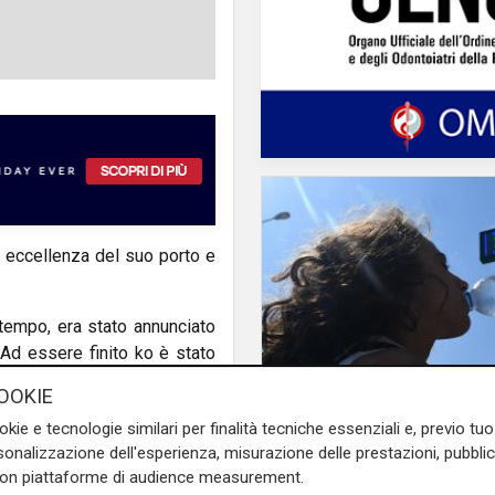
r eccellenza del suo porto e
ltempo, era stato annunciato
 Ad essere finito ko è stato
entra in porto e dipende dalla
OOKIE
Afa
okie e tecnologie similari per finalità tecniche essenziali e, previo t
Caldo in Liguria, boll
onalizzazione dell'esperienza, misurazione delle prestazioni, pubblic
anche sabato: settim
con piattaforme di audience measurement.
e sulla Liguria seguiteci sul