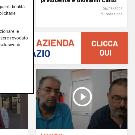
presidente è Giovanni Calisi
uenti finalità
06/08/2026
06/08/2026
icitarie,
di Redazione
di F.S.
zionare le
essere revocato
sclusivo di