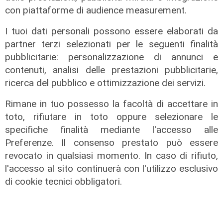
Sicurezza a Genova: il SIAP auspica
con piattaforme di audience measurement.
che l’incontro tra il Ministro
Piantedosi e la Sindaca Salis riporti
I tuoi dati personali possono essere elaborati da
il tema nell’alveo corretto dei Patti
partner terzi selezionati per le seguenti finalità
per la
pubblicitarie: personalizzazione di annunci e
contenuti, analisi delle prestazioni pubblicitarie,
08/08/2026
di Redazione
ricerca del pubblico e ottimizzazione dei servizi.
Rimane in tuo possesso la facoltà di accettare in
toto, rifiutare in toto oppure selezionare le
specifiche finalità mediante l'accesso alle
Preferenze. Il consenso prestato può essere
revocato in qualsiasi momento. In caso di rifiuto,
l'accesso al sito continuerà con l'utilizzo esclusivo
di cookie tecnici obbligatori.