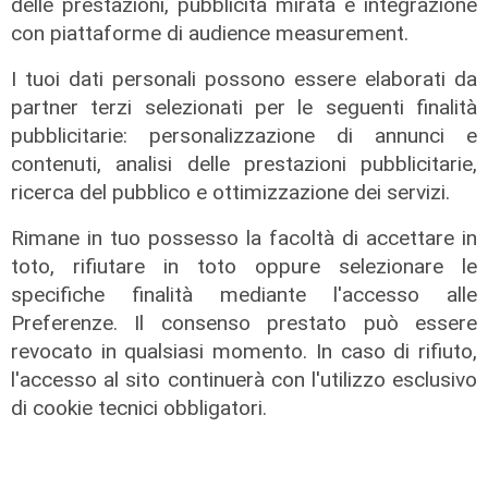
delle prestazioni, pubblicità mirata e integrazione
con piattaforme di audience measurement.
I tuoi dati personali possono essere elaborati da
partner terzi selezionati per le seguenti finalità
pubblicitarie: personalizzazione di annunci e
contenuti, analisi delle prestazioni pubblicitarie,
ricerca del pubblico e ottimizzazione dei servizi.
Disagi
Rimane in tuo possesso la facoltà di accettare in
Guasto a tubatura, Largo San
toto, rifiutare in toto oppure selezionare le
Giuseppe allagato: l'acqua invade
specifiche finalità mediante l'accesso alle
via XII Ottobre. Iren mette a
Preferenze. Il consenso prestato può essere
disposizione autobotte
revocato in qualsiasi momento. In caso di rifiuto,
l'accesso al sito continuerà con l'utilizzo esclusivo
07/08/2026
di Filippo Serio
di cookie tecnici obbligatori.