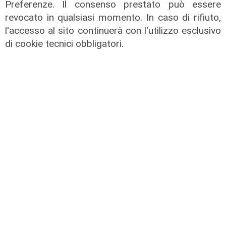
Preferenze. Il consenso prestato può essere
revocato in qualsiasi momento. In caso di rifiuto,
l'accesso al sito continuerà con l'utilizzo esclusivo
di cookie tecnici obbligatori.
Gli incolonnamenti
A26: si ribalta mezzo pesante.
Autostrada chiusa e poi riaperta
08/08/2026
di c.b.