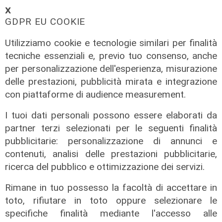
𝗫
GDPR EU COOKIE
Utilizziamo cookie e tecnologie similari per finalità
tecniche essenziali e, previo tuo consenso, anche
per personalizzazione dell'esperienza, misurazione
delle prestazioni, pubblicità mirata e integrazione
con piattaforme di audience measurement.
L'intervento
Principe, individuato con borse
I tuoi dati personali possono essere elaborati da
contraffatte, minaccia di lanciarsi
partner terzi selezionati per le seguenti finalità
nel vuoto
pubblicitarie: personalizzazione di annunci e
08/08/2026
contenuti, analisi delle prestazioni pubblicitarie,
di c.b.
ricerca del pubblico e ottimizzazione dei servizi.
Rimane in tuo possesso la facoltà di accettare in
toto, rifiutare in toto oppure selezionare le
specifiche finalità mediante l'accesso alle