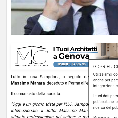
GDPR EU C
Utilizziamo co
Lutto in casa Sampdoria, a seguito della scomparsa d
anche per pers
Massimo Manara
, deceduto a Parma all’età di 63 anni.
integrazione 
Il comunicato della società:
I tuoi dati per
pubblicitarie: 
"Oggi è un giorno triste per l’U.C. Sampdoria e per il m
ricerca del pub
internazionale. Il dottor Massimo Manara, responsabil
stimato professionista nel settore, è mancato nella su
Rimane in tuo 