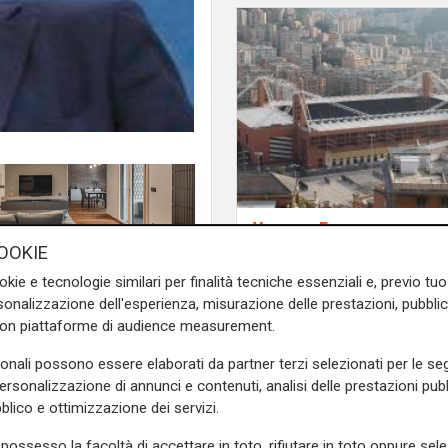
Verso gli Europei
Euro 2032, ora è uffic
OOKIE
i 16 stadi candidati c
okie e tecnologie similari per finalità tecniche essenziali e, previo t
el responsabile sanitario
il 'Ferraris' di Genova
onalizzazione dell'esperienza, misurazione delle prestazioni, pubblic
con piattaforme di audience measurement.
di R
sonali possono essere elaborati da partner terzi selezionati per le seg
personalizzazione di annunci e contenuti, analisi delle prestazioni pubbl
ondo della medicina sportiva
blico e ottimizzazione dei servizi.
e sanitario blucerchiato e
a Parma all’età di 63 anni"
possesso la facoltà di accettare in toto, rifiutare in toto oppure sele