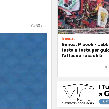
50 sec
Il duello
Genoa, Piccoli - Jebb
testa a testa per gui
l'attacco rossoblù
di 