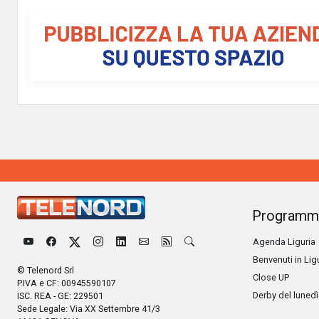
Programm
Agenda Liguria
Benvenuti in Lig
© Telenord Srl
Close UP
P.IVA e CF: 00945590107
Derby del lunedì
ISC. REA - GE: 229501
Sede Legale: Via XX Settembre 41/3