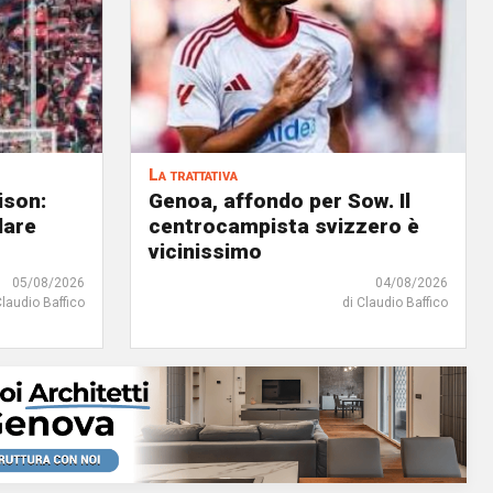
La trattativa
ison:
Genoa, affondo per Sow. Il
dare
centrocampista svizzero è
vicinissimo
05/08/2026
04/08/2026
Claudio Baffico
di Claudio Baffico