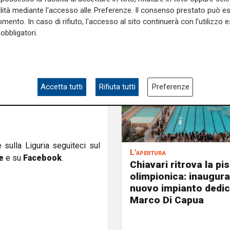
alità mediante l'accesso alle Preferenze. Il consenso prestato può 
mento. In caso di rifiuto, l'accesso al sito continuerà con l'utilizzo e
sito ufficiale della Samp:
"È
obbligatori.
or Manara perdiamo un grande
e, una figura che non sarà
 In queste due stagioni alla
la sua competenza e la sua
Accetta tutti
Rifiuta tutti
Preferenze
rdiamo oggi, esprimendo la
e sulla Liguria seguiteci sul
L'apertura
e
e su
Facebook
.
Chiavari ritrova la pi
olimpionica: inaugurat
nuovo impianto dedic
Marco Di Capua