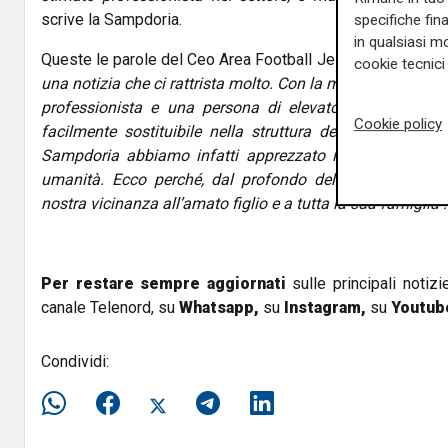
scrive la Sampdoria.
specifiche fin
in qualsiasi mo
Queste le parole del Ceo Area Football Jesper Fredberg al 
cookie tecnici 
una notizia che ci rattrista molto. Con la morte del dott
professionista e una persona di elevato valore moral
Cookie policy
facilmente sostituibile nella struttura del nostro club.
Sampdoria abbiamo infatti apprezzato il suo lavoro, 
umanità. Ecco perché, dal profondo del cuore, lo rico
nostra vicinanza all’amato figlio e a tutta la sua famiglia".
Per restare sempre aggiornati
sulle principali notizi
canale Telenord, su
Whatsapp,
su
Instagram
,
su
Youtub
Condividi: