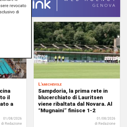
essere revocato
sclusivo di
L'amichevole
scina
Sampdoria, la prima rete in
o il
blucerchiato di Lauritsen
ato a
viene ribaltata dal Novara. Al
“Mugnaini” finisce 1-2
01/08/2026
01/08/2026
di Redazione
di Redazione