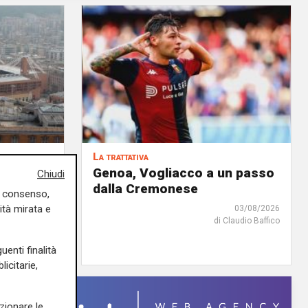
La trattativa
iale: fra
Genoa, Vogliacco a un passo
Chiudi
'è anche
dalla Cremonese
uo consenso,
ità mirata e
03/08/2026
di Claudio Baffico
04/08/2026
edazione Sport
uenti finalità
icitarie,
zionare le