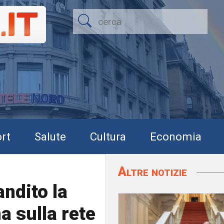
rt
Salute
Cultura
Economia
Altre notizie
andito la
a sulla rete