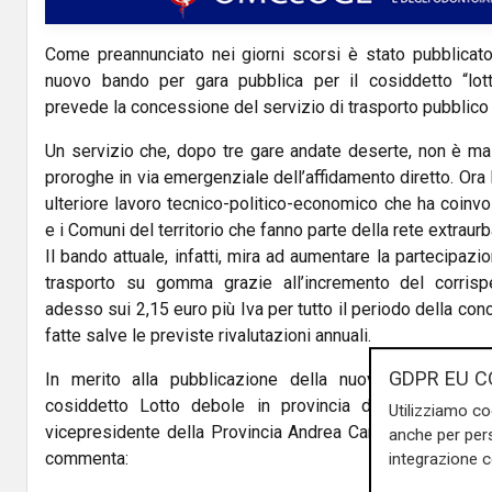
Come preannunciato nei giorni scorsi è stato pubblicato 
nuovo bando per gara pubblica per il cosiddetto “lot
prevede la concessione del servizio di trasporto pubblic
Un servizio che, dopo tre gare andate deserte, non è mai 
proroghe in via emergenziale dell’affidamento diretto. Ora l
ulteriore lavoro tecnico-politico-economico che ha coinvo
e i Comuni del territorio che fanno parte della rete extraur
Il bando attuale, infatti, mira ad aumentare la partecipazio
trasporto su gomma grazie all’incremento del corrisp
adesso sui 2,15 euro più Iva per tutto il periodo della con
fatte salve le previste rivalutazioni annuali.
GDPR EU C
In merito alla pubblicazione della nuova gara di app
cosiddetto Lotto debole in provincia di Lucca del Tr
Utilizziamo co
vicepresidente della Provincia Andrea Carrari, che ha la 
anche per pers
commenta:
integrazione 