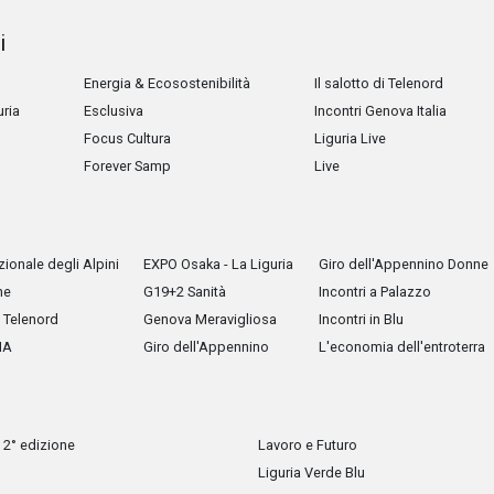
i
Energia & Ecosostenibilità
Il salotto di Telenord
uria
Esclusiva
Incontri Genova Italia
Focus Cultura
Liguria Live
Forever Samp
Live
ionale degli Alpini
EXPO Osaka - La Liguria
Giro dell'Appennino Donne
he
G19+2 Sanità
Incontri a Palazzo
Telenord
Genova Meravigliosa
Incontri in Blu
IA
Giro dell'Appennino
L'economia dell'entroterra
 2° edizione
Lavoro e Futuro
Liguria Verde Blu