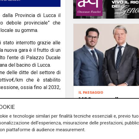
dalla Provincia di Lucca il
to debole provinciale” che
o locale su gomma.
stato interrotto grazie alle
a nuova gara è il frutto di un
lto l’ente di Palazzo Ducale
bana del bacino di Lucca.
ne delle ditte del settore di
ettivo€/km che è stabilito
cessione, ossia fino al 2032,
il passaggio
MSC passa alla nuov
generazione: proprie
OOKIE
alto per l’affidamento del
trasferita ai figli del
asporto pubblico locale il
okie e tecnologie similari per finalità tecniche essenziali e, previo t
fondatore Aponte
delega al trasporto pubblico
onalizzazione dell'esperienza, misurazione delle prestazioni, pubblic
con piattaforme di audience measurement.
di Ca