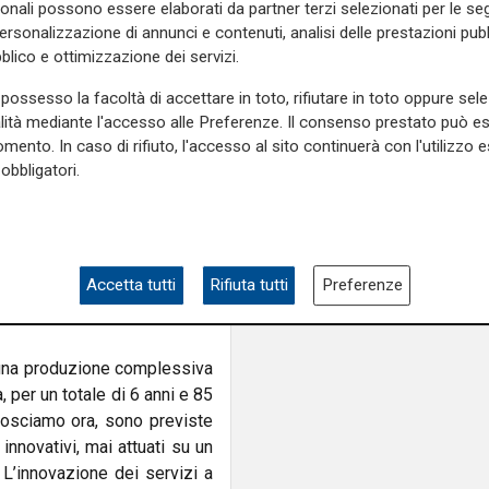
sonali possono essere elaborati da partner terzi selezionati per le seg
e dopo tre tentativi andati
personalizzazione di annunci e contenuti, analisi delle prestazioni pubbl
co decisivo negli ultimi mesi
blico e ottimizzazione dei servizi.
aumentare da parte degli enti
a gara più appetibile per gli
possesso la facoltà di accettare in toto, rifiutare in toto oppure sele
 bando. Il progetto del nuovo
alità mediante l'accesso alle Preferenze. Il consenso prestato può 
o, e punta a garantire servizi
mento. In caso di rifiuto, l'accesso al sito continuerà con l'utilizzo e
 particolare riferimento alle
obbligatori.
mpio, sono previste nuove
ternativa agli spostamenti
redo si renda necessario un
finché si possa auspicare un
Accetta tutti
Rifiuta tutti
Preferenze
tita del Lotto debole che
r una produzione complessiva
per un totale di 6 anni e 85
onosciamo ora, sono previste
innovativi, mai attuati su un
L’innovazione dei servizi a