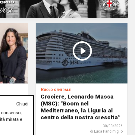
Ruolo centrale
a
Crociere, Leonardo Massa
tà
(MSC): “Boom nel
Chiudi
Mediterraneo, la Liguria al
uo consenso,
centro della nostra crescita”
ità mirata e
13/04/2026
30/03/2026
rlotta Nicoletti
di Luca Pandimiglio