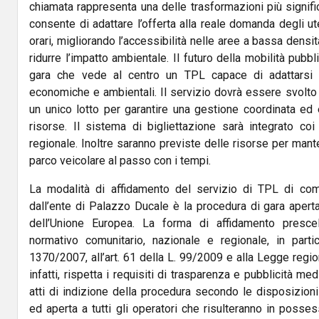
chiamata rappresenta una delle trasformazioni più signific
consente di adattare l’offerta alla reale domanda degli ute
orari, migliorando l’accessibilità nelle aree a bassa densit
ridurre l’impatto ambientale. Il futuro della mobilità pubb
gara che vede al centro un TPL capace di adattarsi al
economiche e ambientali. Il servizio dovrà essere svolto in 
un unico lotto per garantire una gestione coordinata ed e
risorse. Il sistema di bigliettazione sarà integrato co
regionale. Inoltre saranno previste delle risorse per mant
parco veicolare al passo con i tempi.
La modalità di affidamento del servizio di TPL di com
dall’ente di Palazzo Ducale è la procedura di gara aperta 
dell’Unione Europea. La forma di affidamento presc
normativo comunitario, nazionale e regionale, in parti
1370/2007, all’art. 61 della L. 99/2009 e alla Legge regio
infatti, rispetta i requisiti di trasparenza e pubblicità me
atti di indizione della procedura secondo le disposizioni 
ed aperta a tutti gli operatori che risulteranno in possesso