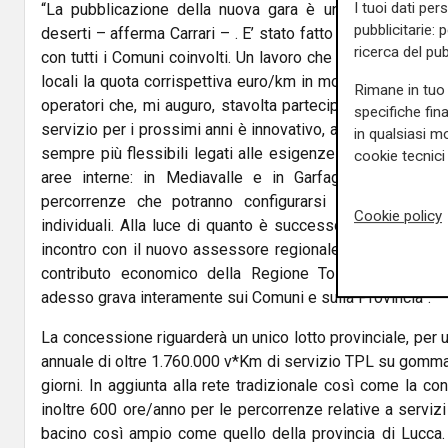
I tuoi dati per
“La pubblicazione della nuova gara è un atto important
pubblicitarie: 
deserti – afferma Carrari – . E’ stato fatto un lavoro tecni
ricerca del pub
con tutti i Comuni coinvolti. Un lavoro che ha portato ad 
locali la quota corrispettiva euro/km in modo da rendere l
Rimane in tuo 
operatori che, mi auguro, stavolta partecipino convinti al
specifiche fin
servizio per i prossimi anni è innovativo, articolato, diffus
in qualsiasi mo
sempre più flessibili legati alle esigenze dell’utenza, con
cookie tecnici 
aree interne: in Mediavalle e in Garfagnana, ad ese
percorrenze che potranno configurarsi come valida al
Cookie policy
individuali. Alla luce di quanto è successo, comunque, c
incontro con il nuovo assessore regionale ai trasporti af
contributo economico della Regione Toscana nella par
adesso grava interamente sui Comuni e sulla Provincia”.
La concessione riguarderà un unico lotto provinciale, pe
annuale di oltre 1.760.000 v*Km di servizio TPL su gomma, 
giorni. In aggiunta alla rete tradizionale così come la c
inoltre 600 ore/anno per le percorrenze relative a servizi 
bacino così ampio come quello della provincia di Lucca. 