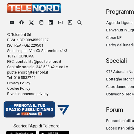
Programm
Agenda Liguria
Benvenuti in Lig
© Telenord Srl
Close UP
P.IVA e CF: 00945590107
Derby del lunedì
ISC. REA - GE: 229501
Sede Legale: Via XX Settembre 41/3
16121 GENOVA
Speciali
PEC:
contabilita@pec.telenord.it
Capitale sociale: 343.598,42 euro i.v.
97ª Adunata Naz
pubtelenord@telenord.it
Tel. 010 5532701
Botteghe storic
Privacy Policy
Capodanno con 
Cookie Policy
Rivedi consenso privacy
Convegno Reg4
Forum
Ecosostenibilita
Scarica l'App di Telenord
Ecosostenibilità