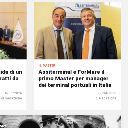
il master
ida di un
Assiterminal e ForMare il
atti da
primo Master per manager
dei terminal portuali in Italia
18/06/2026
22/04/2026
di Redazione
di Redazione